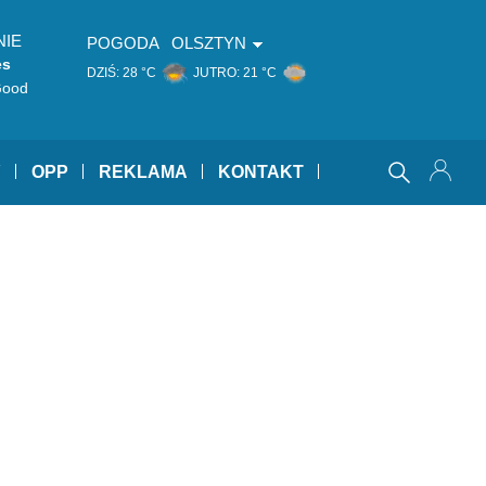
NIE
POGODA
OLSZTYN
es
DZIŚ:
28 °C
JUTRO:
21 °C
Good
Y
OPP
REKLAMA
KONTAKT