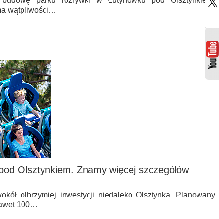
 budowę parku rozrywki w Łutynówku pod Olsztynkiem.
ma wątpliwości…
pod Olsztynkiem. Znamy więcej szczegółów
kół olbrzymiej inwestycji niedaleko Olsztynka. Planowany
nawet 100…