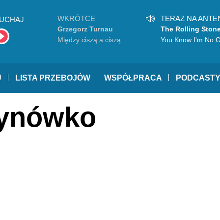
WKRÓTCE
TERAZ NA ANTE
UCHAJ
Grzegorz Turnau
The Rolling Ston
Między ciszą a ciszą
You Know I'm No 
U
LISTA PRZEBOJÓW
WSPÓŁPRACA
PODCAST
tynówko