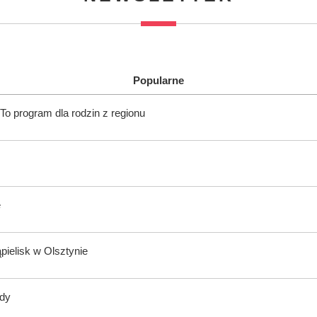
Popularne
To program dla rodzin z regionu
e
ąpielisk w Olsztynie
ody