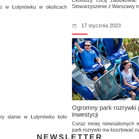
Ekolodzy chcą zablokować
Stowarzyszenie z Warszawy 
ki w Łutynówku w okolicach
17 stycznia 2023
Ogromny park rozrywki 
inwestycji
tóry stanie w Łutynówku koło
Coraz mniej niewiadomych wo
park rozrywki ma kosztować 
NEWSLETTER