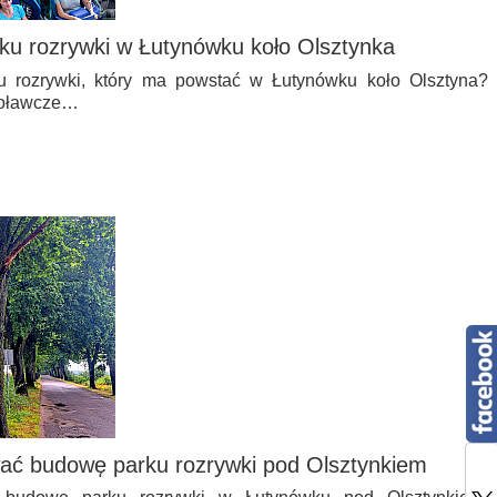
ku rozrywki w Łutynówku koło Olsztynka
u rozrywki, który ma powstać w Łutynówku koło Olsztyna?
oławcze…
ać budowę parku rozrywki pod Olsztynkiem