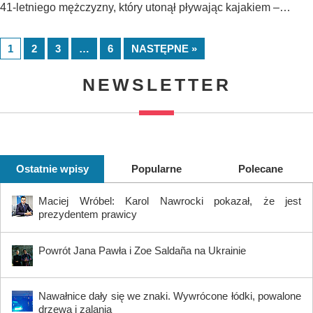
41-letniego mężczyzny, który utonął pływając kajakiem –…
1
2
3
…
6
NASTĘPNE »
NEWSLETTER
Ostatnie wpisy
Popularne
Polecane
Maciej Wróbel: Karol Nawrocki pokazał, że jest
prezydentem prawicy
Powrót Jana Pawła i Zoe Saldaña na Ukrainie
Nawałnice dały się we znaki. Wywrócone łódki, powalone
drzewa i zalania