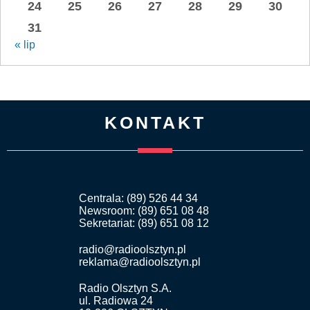
24
25
26
27
28
29
30
31
« lip
KONTAKT
Centrala: (89) 526 44 34
Newsroom: (89) 651 08 48
Sekretariat: (89) 651 08 12
radio@radioolsztyn.pl
reklama@radioolsztyn.pl
Radio Olsztyn S.A.
ul. Radiowa 24