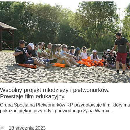
Wspólny projekt młodzieży i płetwonurków.
Powstaje film edukacyjny
Grupa Specjalna Płetwonurków RP przygotowuje film, który ma
pokazać piękno przyrody i podwodnego życia Warmii…
18 stycznia 2023