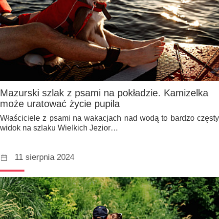
Mazurski szlak z psami na pokładzie. Kamizelka
może uratować życie pupila
Właściciele z psami na wakacjach nad wodą to bardzo częsty
widok na szlaku Wielkich Jezior…
11 sierpnia 2024