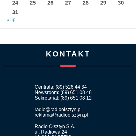
24
25
26
27
28
29
30
31
« lip
KONTAKT
Centrala: (89) 526 44 34
Newsroom: (89) 651 08 48
Sekretariat: (89) 651 08 12
radio@radioolsztyn.pl
reklama@radioolsztyn.pl
Radio Olsztyn S.A.
ul. Radiowa 24