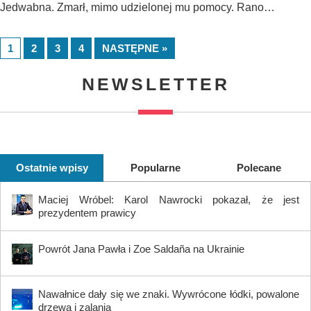
Jedwabna. Zmarł, mimo udzielonej mu pomocy. Rano…
1
2
3
4
NASTĘPNE »
NEWSLETTER
Ostatnie wpisy
Popularne
Polecane
Maciej Wróbel: Karol Nawrocki pokazał, że jest
prezydentem prawicy
Powrót Jana Pawła i Zoe Saldaña na Ukrainie
Nawałnice dały się we znaki. Wywrócone łódki, powalone
drzewa i zalania