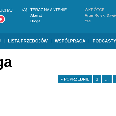
TERAZ NA ANTENIE
WKRÓTCE
UCHAJ
Akurat
Artur Rojek, Dawi
Podsiadło
Droga
Yeti
U
LISTA PRZEBOJÓW
WSPÓŁPRACA
PODCAST
ga
« POPRZEDNIE
1
…