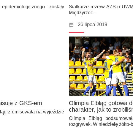
pidemiologicznego zostały
Siatkarze rezerw AZS-u UWM 
Międzyrzec…
26 lipca 2019
misuje z GKS-em
Olimpia Elbląg gotowa 
charakter, jak to zrobil
lbląg zremisowała na wyjeździe
Olimpia Elbląg podsumował
rozgrywek. W niedzielę żółto-