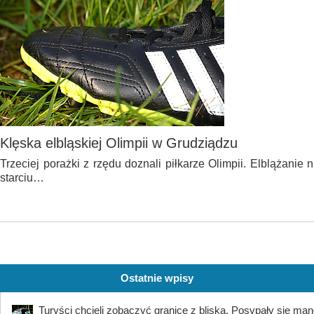
Klęska elbląskiej Olimpii w Grudziądzu
Trzeciej porażki z rzędu doznali piłkarze Olimpii. Elblążanie 
starciu…
Ostatnie wpisy
Turyści chcieli zobaczyć granicę z bliska. Posypały się ma