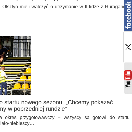
Olsztyn mieli walczyć o utrzymanie w II lidze z Huraganem
do startu nowego sezonu. „Chcemy pokazać
iśmy w poprzedniej rundzie”
a okres przygotowawczy – wszyscy są gotowi do startu
biało-niebiescy…