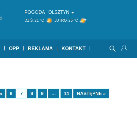
POGODA
OLSZTYN
d
DZIŚ:
21 °C
JUTRO:
25 °C
Y
OPP
REKLAMA
KONTAKT
5
6
7
8
9
…
14
NASTĘPNE »