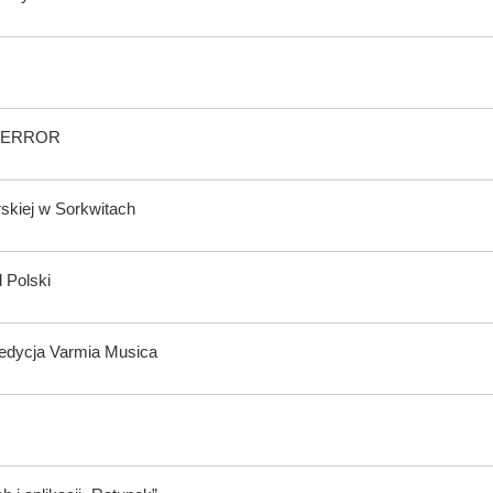
wy ERROR
rskiej w Sorkwitach
 Polski
 edycja Varmia Musica