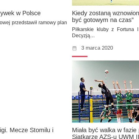
rywek w Polsce
Kiedy zostaną wznowione
być gotowym na czas”
towej przedstawił ramowy plan
Piłkarskie kluby z Fortuna 
Decyzją…
3 marca 2020
ligi. Mecze Stomilu i
Miała być walka w fazie
Siatkarze AZS-u UWM II