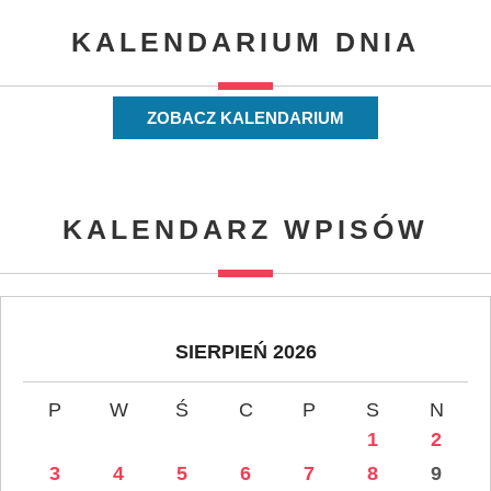
KALENDARIUM DNIA
ZOBACZ KALENDARIUM
KALENDARZ WPISÓW
SIERPIEŃ 2026
P
W
Ś
C
P
S
N
1
2
3
4
5
6
7
8
9