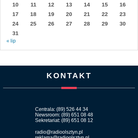
10
11
12
13
14
15
16
17
18
19
20
21
22
23
24
25
26
27
28
29
30
31
« lip
KONTAKT
Centrala: (89) 526 44 34
Newsroom: (89) 651 08 48
Sekretariat: (89) 651 08 12
radio@radioolsztyn.pl
reklama@radioolsztyn.pl