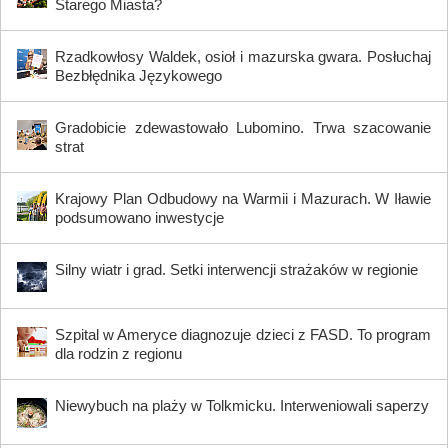
Starego Miasta?
Rzadkowłosy Waldek, osioł i mazurska gwara. Posłuchaj
Bezbłędnika Językowego
Gradobicie zdewastowało Lubomino. Trwa szacowanie
strat
Krajowy Plan Odbudowy na Warmii i Mazurach. W Iławie
podsumowano inwestycje
Silny wiatr i grad. Setki interwencji strażaków w regionie
Szpital w Ameryce diagnozuje dzieci z FASD. To program
dla rodzin z regionu
Niewybuch na plaży w Tolkmicku. Interweniowali saperzy