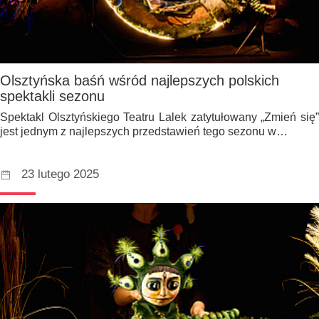
Olsztyńska baśń wśród najlepszych polskich
spektakli sezonu
Spektakl Olsztyńskiego Teatru Lalek zatytułowany „Zmień się”
jest jednym z najlepszych przedstawień tego sezonu w…
23 lutego 2025