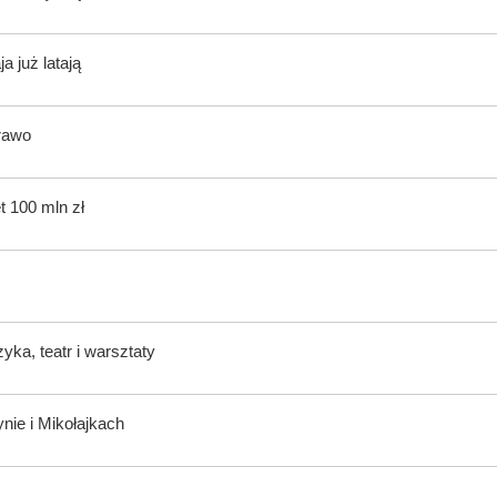
 już latają
rawo
t 100 mln zł
ka, teatr i warsztaty
nie i Mikołajkach