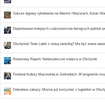
Sukces lęgowy rybołowów na Warmii i Mazurach. Koral i Maja
Deportowano kolejnych cudzoziemców łamiących polskie p
Olsztyński Teatr Lalek z nową siedzibą? Ma być warta nawe
Rowerowy Raport. Niebezpieczne miejsca w Olsztynie
Festiwal Kultury Mazurskiej w Sorkwitach. W programie muzy
Odwołano zakazy. Można już korzystać z kąpielisk w Olszty