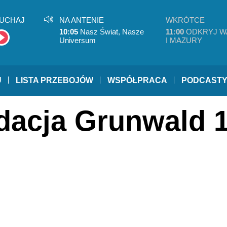
UCHAJ
NA ANTENIE
WKRÓTCE
10:05
Nasz Świat, Nasze
11:00
ODKRYJ W
Universum
I MAZURY
U
LISTA PRZEBOJÓW
WSPÓŁPRACA
PODCAST
ndacja Grunwald 