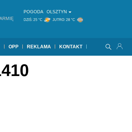
POGODA
OLSZTYN
ARMIĘ
DZIŚ:
25 °C
JUTRO:
28 °C
Y
OPP
REKLAMA
KONTAKT
1410