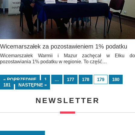
Wicemarszałek za pozostawieniem 1% podatku
Wicemarszałek Warmii i Mazur zachęcał w Ełku do
pozostawiania 1% podatku w regionie. To część…
« POPRZEDNIE
1
…
177
178
179
180
181
NASTĘPNE »
NEWSLETTER