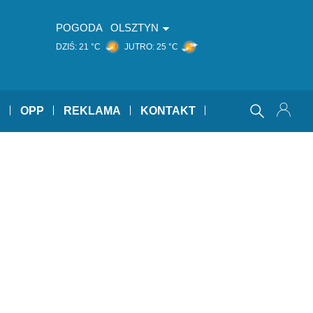
POGODA
OLSZTYN
DZIŚ:
21 °C
JUTRO:
25 °C
Y
OPP
REKLAMA
KONTAKT