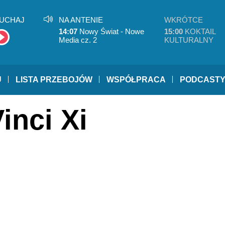
UCHAJ
NA ANTENIE
WKRÓTCE
14:07
Nowy Świat - Nowe
15:00
KOKTAIL
Media cz. 2
KULTURALNY
U
LISTA PRZEBOJÓW
WSPÓŁPRACA
PODCAST
inci Xi