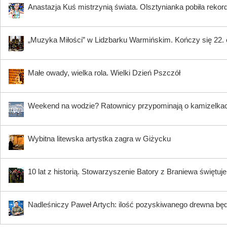
Anastazja Kuś mistrzynią świata. Olsztynianka pobiła rekord
„Muzyka Miłości” w Lidzbarku Warmińskim. Kończy się 22.
Małe owady, wielka rola. Wielki Dzień Pszczół
Weekend na wodzie? Ratownicy przypominają o kamizelkach 
Wybitna litewska artystka zagra w Giżycku
10 lat z historią. Stowarzyszenie Batory z Braniewa świętuje
Nadleśniczy Paweł Artych: ilość pozyskiwanego drewna bę