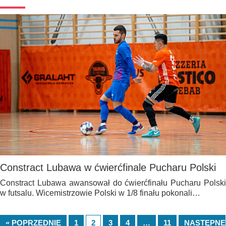
Constract Lubawa w ćwierćfinale Pucharu Polski
Constract Lubawa awansował do ćwierćfinału Pucharu Polski
w futsalu. Wicemistrzowie Polski w 1/8 finału pokonali…
« POPRZEDNIE
1
2
3
4
…
11
NASTĘPNE