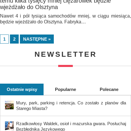
temu kilka tysięcy mniej ciężarówek będzie
wjeżdżało do Olsztyna
Nawet 4 i pół tysiąca samochodów mniej, w ciągu miesiąca,
będzie wjeżdżało do Olsztyna. Fabryka…
1
2
NASTĘPNE »
NEWSLETTER
Ostatnie wpisy
Popularne
Polecane
Mury, park, parking i retencja. Co zostało z planów dla
Starego Miasta?
Rzadkowłosy Waldek, osioł i mazurska gwara. Posłuchaj
Bezbłędnika Językowego