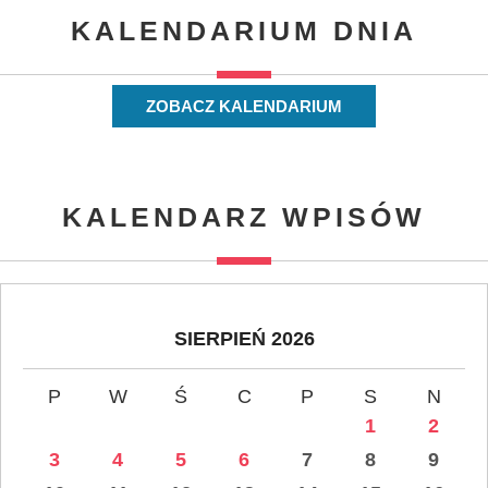
KALENDARIUM DNIA
ZOBACZ KALENDARIUM
KALENDARZ WPISÓW
SIERPIEŃ 2026
P
W
Ś
C
P
S
N
1
2
3
4
5
6
7
8
9