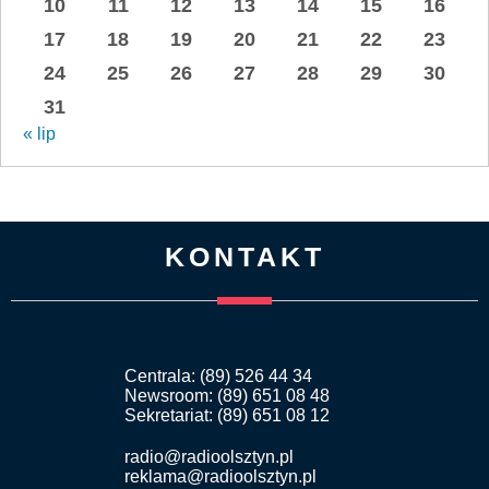
10
11
12
13
14
15
16
17
18
19
20
21
22
23
24
25
26
27
28
29
30
31
« lip
KONTAKT
Centrala: (89) 526 44 34
Newsroom: (89) 651 08 48
Sekretariat: (89) 651 08 12
radio@radioolsztyn.pl
reklama@radioolsztyn.pl