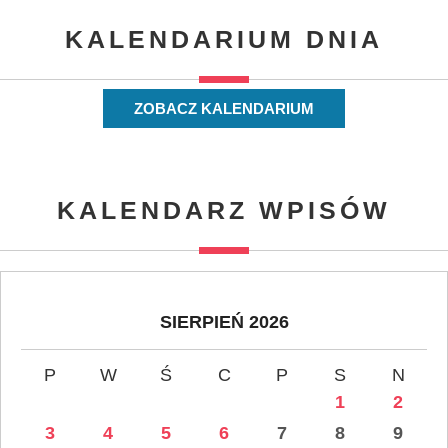
KALENDARIUM DNIA
ZOBACZ KALENDARIUM
KALENDARZ WPISÓW
SIERPIEŃ 2026
P
W
Ś
C
P
S
N
1
2
3
4
5
6
7
8
9