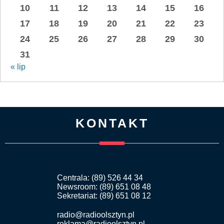
10
11
12
13
14
15
16
17
18
19
20
21
22
23
24
25
26
27
28
29
30
31
« lip
KONTAKT
Centrala: (89) 526 44 34
Newsroom: (89) 651 08 48
Sekretariat: (89) 651 08 12
radio@radioolsztyn.pl
reklama@radioolsztyn.pl