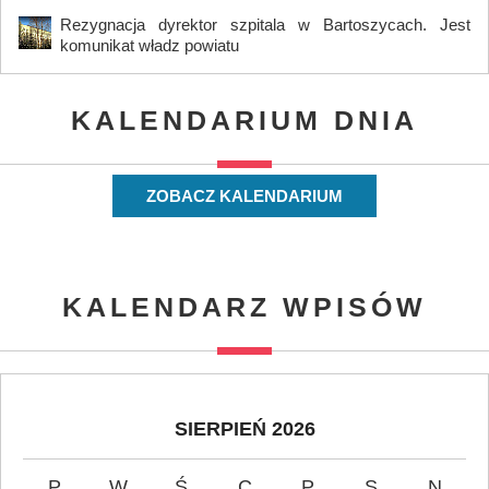
Rezygnacja dyrektor szpitala w Bartoszycach. Jest
komunikat władz powiatu
KALENDARIUM DNIA
ZOBACZ KALENDARIUM
KALENDARZ WPISÓW
SIERPIEŃ 2026
P
W
Ś
C
P
S
N