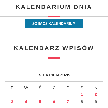
KALENDARIUM DNIA
ZOBACZ KALENDARIUM
KALENDARZ WPISÓW
SIERPIEŃ 2026
P
W
Ś
C
P
S
N
1
2
3
4
5
6
7
8
9