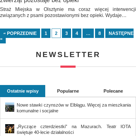
zwierząt pozostaje bez opieki
Straż Miejska w Olsztynie ma coraz więcej interwencji
związanych z psami pozostawionymi bez opieki. Wydaje…
« POPRZEDNIE
1
2
3
4
…
8
NASTĘPNE
»
NEWSLETTER
Ostatnie wpisy
Popularne
Polecane
Nowe stawki czynszów w Elblągu. Więcej za mieszkania
komunalne i socjalne
„Ryczące czterdziestki” na Mazurach. Teatr IOTA
świętuje 40-lecie działalności