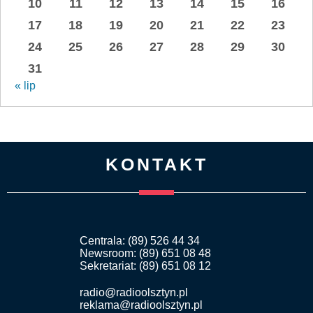
10
11
12
13
14
15
16
17
18
19
20
21
22
23
24
25
26
27
28
29
30
31
« lip
KONTAKT
Centrala: (89) 526 44 34
Newsroom: (89) 651 08 48
Sekretariat: (89) 651 08 12
radio@radioolsztyn.pl
reklama@radioolsztyn.pl