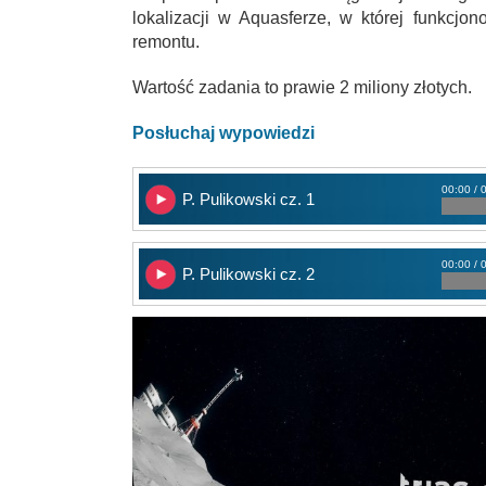
lokalizacji w Aquasferze, w której funkcjo
remontu.
Wartość zadania to prawie 2 miliony złotych.
Posłuchaj wypowiedzi
00:00 / 
P. Pulikowski cz. 1
00:00 / 
P. Pulikowski cz. 2