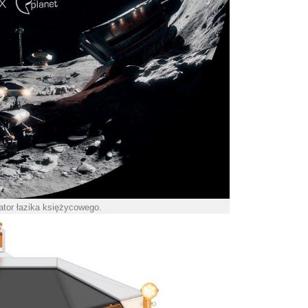
ator łazika księżycowego.