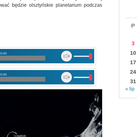
nować będzie olsztyńskie planetarium podczas
P
3
10
00:00
17
24
00:00
31
« lip