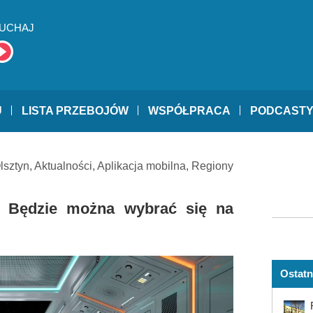
UCHAJ
U
LISTA PRZEBOJÓW
WSPÓŁPRACA
PODCAST
lsztyn
,
Aktualności
,
Aplikacja mobilna
,
Regiony
e. Będzie można wybrać się na
Ostatn