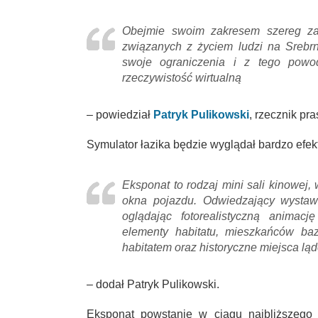
Obejmie swoim zakresem szereg za
związanych z życiem ludzi na Srebr
swoje ograniczenia i z tego powo
rzeczywistość wirtualną
– powiedział
Patryk Pulikowski
, rzecznik pr
Symulator łazika będzie wyglądał bardzo efekt
Eksponat to rodzaj mini sali kinowej
okna pojazdu. Odwiedzający wystaw
oglądając fotorealistyczną animacj
elementy habitatu, mieszkańców ba
habitatem oraz historyczne miejsca lą
– dodał Patryk Pulikowski.
Eksponat powstanie w ciągu najbliższego