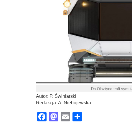
Do Olsztyna trafi symul
Autor: P. Świniarski
Redakcja: A. Niebojewska
Facebook
Mastodon
Email
Share