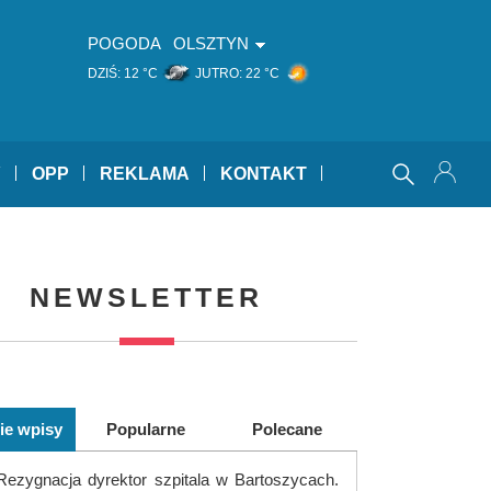
POGODA
OLSZTYN
DZIŚ:
12 °C
JUTRO:
22 °C
Y
OPP
REKLAMA
KONTAKT
NEWSLETTER
ie wpisy
Popularne
Polecane
Rezygnacja dyrektor szpitala w Bartoszycach.