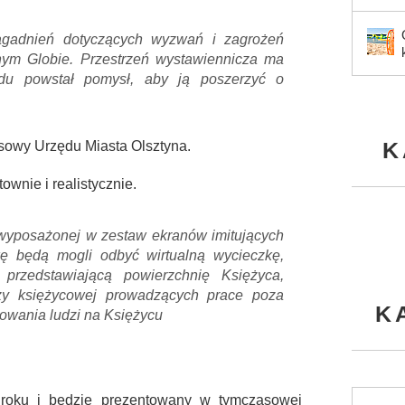
gadnień dotyczących wyzwań i zagrożeń
nym Globie. Przestrzeń wystawiennicza ma
du powstał pomysł, aby ją poszerzyć o
K
asowy Urzędu Miasta Olsztyna.
ownie i realistycznie.
, wyposażonej w zestaw ekranów imitujących
ę będą mogli odbyć wirtualną wycieczkę,
ę przedstawiającą powierzchnię Księżyca,
zy księżycowej prowadzących prace poza
K
dowania ludzi na Księżycu
 roku i będzie prezentowany w tymczasowej