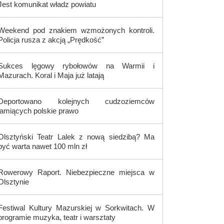
Jest komunikat władz powiatu
Weekend pod znakiem wzmożonych kontroli.
Policja rusza z akcją „Prędkość”
Sukces lęgowy rybołowów na Warmii i
Mazurach. Koral i Maja już latają
Deportowano kolejnych cudzoziemców
łamiących polskie prawo
Olsztyński Teatr Lalek z nową siedzibą? Ma
być warta nawet 100 mln zł
Rowerowy Raport. Niebezpieczne miejsca w
Olsztynie
Festiwal Kultury Mazurskiej w Sorkwitach. W
programie muzyka, teatr i warsztaty