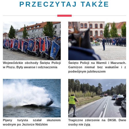
PRZECZYTAJ TAKŻE
Wojewódzkie obchody Święta Policji
Święto Policji na Warmii i Mazurach.
w Piszu. Były awanse i odznaczenia
Garnizon niemal bez wakatów i z
podwójnym jubileuszem
Pijany turysta szalał skuterem
Tragiczne zderzenie na DK58. Dwie
wodnym po Jeziorze Nidzkim
osoby nie żyją