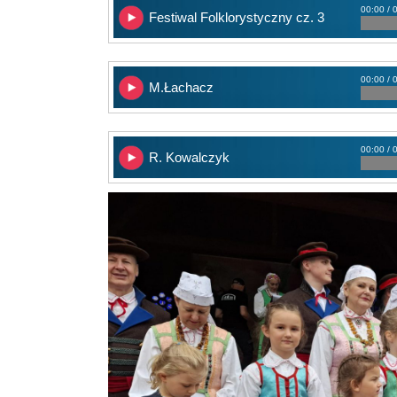
00:00 / 
Festiwal Folklorystyczny cz. 3
00:00 / 
M.Łachacz
00:00 / 
R. Kowalczyk