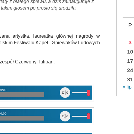
aty z białego śpiewu, a dziś zainauguruje z
takim głosem po prostu się urodziła
P
wana artystka, laureatka głównej nagrody w
3
polskim Festiwalu Kapel i Śpiewaków Ludowych
10
17
 zespół Czerwony Tulipan.
24
31
« lip
00:00
00:00