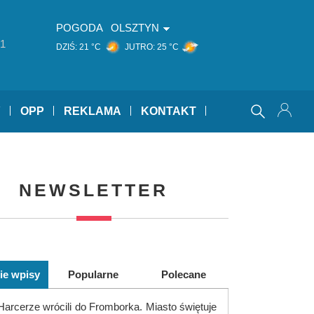
POGODA
OLSZTYN
1
DZIŚ:
21 °C
JUTRO:
25 °C
Y
OPP
REKLAMA
KONTAKT
NEWSLETTER
ie wpisy
Popularne
Polecane
Harcerze wrócili do Fromborka. Miasto świętuje