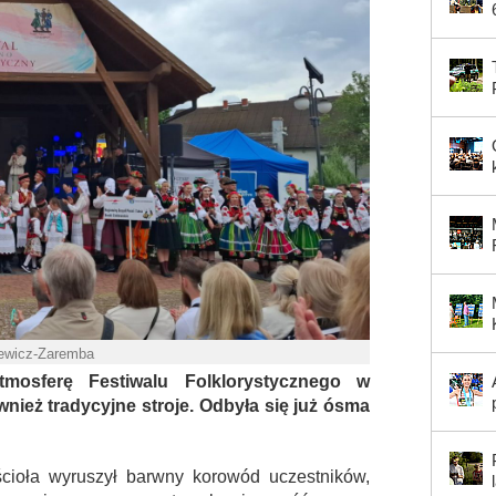
iewicz-Zaremba
tmosferę Festiwalu Folklorystycznego w
wnież tradycyjne stroje. Odbyła się już ósma
ścioła wyruszył barwny korowód uczestników,