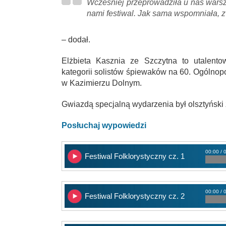
Wcześniej przeprowadziła u nas warszt
nami festiwal. Jak sama wspomniała, z 
– dodał.
Elżbieta Kasznia ze Szczytna to utalento
kategorii solistów śpiewaków na 60. Ogólno
w Kazimierzu Dolnym.
Gwiazdą specjalną wydarzenia był olsztyński
Posłuchaj wypowiedzi
00:00 / 
Festiwal Folklorystyczny cz. 1
00:00 / 
Festiwal Folklorystyczny cz. 2