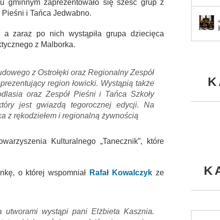
u gminnym zaprezentowało się sześć grup z
 Pieśni i Tańca Jedwabno.
, a zaraz po nich wystąpiła grupa dziecięca
ktycznego z Malborka.
dowego z Ostrołęki oraz Regionalny Zespół
K
prezentujący region łowicki. Wystąpią także
lasia oraz Zespół Pieśni i Tańca Szkoły
óry jest gwiazdą tegorocznej edycji. Na
a z rękodziełem i regionalną żywnością
owarzyszenia Kulturalnego „Tanecznik”, które
K
ankę, o której wspomniał
Rafał Kowalczyk
ze
a utworami wystąpi pani Elżbieta Kasznia.