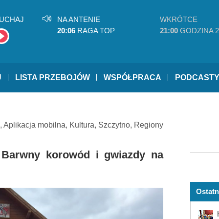
UCHAJ
NA ANTENIE
WKRÓTCE
20:06
RAGA TOP
21:00
GODZINA 2
U
LISTA PRZEBOJÓW
WSPÓŁPRACA
PODCAST
,
Aplikacja mobilna
,
Kultura
,
Szczytno
,
Regiony
. Barwny korowód i gwiazdy na
Ostatn