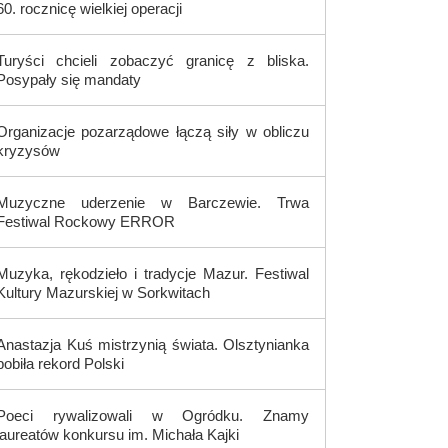
60. rocznicę wielkiej operacji
Turyści chcieli zobaczyć granicę z bliska.
Posypały się mandaty
Organizacje pozarządowe łączą siły w obliczu
kryzysów
Muzyczne uderzenie w Barczewie. Trwa
Festiwal Rockowy ERROR
Muzyka, rękodzieło i tradycje Mazur. Festiwal
Kultury Mazurskiej w Sorkwitach
Anastazja Kuś mistrzynią świata. Olsztynianka
pobiła rekord Polski
Poeci rywalizowali w Ogródku. Znamy
laureatów konkursu im. Michała Kajki