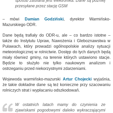
sposób zasilana jest elektronika. Dane są później
przesyłane przez stację GSM
– mówi
Damian Godziński
, dyrektor Warmińsko-
Mazurskiego ODR.
Dane będą trafiały do ODR-u, ale – co bardzo istotne –
także do Instytutu Upraw, Nawożenia i Gleboznawstwa w
Puławach, który prowadzi ogólnopolskie analizy sytuacji
meteorologicznej w rolnictwie. Dostęp do tych danych będą
miały również gminy, na terenie których ustawiono stacje.
Będzie to służyło nie tylko naukowym analizom i
ostrzeganiu przed niekorzystnymi zdarzeniami.
Wojewoda warmińsko-mazurski
Artur Chojecki
wyjaśnia,
że takie dokładne dane są też konieczne przy szacowaniu
rolniczych strat i wypłacaniu odszkodowań.
W ostatnich latach mamy do czynienia ze
zjawiskami pogodowymi daleko wykraczającymi