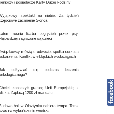
seniorzy i posiadacze Karty Dużej Rodziny
Wyjątkowy spektakl na niebie. Za tydzień
częściowe zaćmienie Słońca
Latem rośnie liczba pogryzień przez psy.
Najbardziej zagrożone są dzieci
Związkowcy mówią o odwecie, spółka odrzuca
oskarżenia. Konflikt w elbląskich wodociągach
Jak odżywiać się podczas leczenia
onkologicznego?
Chcieli zobaczyć granicę Unii Europejskiej z
bliska. Zapłacą 1200 zł mandatu
Budowa hali w Olsztynku nabiera tempa. Teraz
czas na wykończenie wnętrza