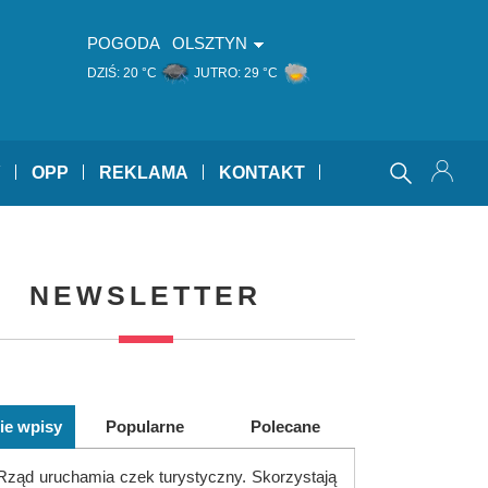
POGODA
OLSZTYN
DZIŚ:
20 °C
JUTRO:
29 °C
Y
OPP
REKLAMA
KONTAKT
NEWSLETTER
ie wpisy
Popularne
Polecane
Rząd uruchamia czek turystyczny. Skorzystają