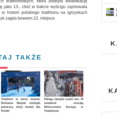
 triathlonowych, która zdobyła kwalifikację
tę jako 13., choć w trakcie wyścigu zajmowała
w historii polskiego triathlonu na igrzyskach
zyk zajęła bowiem 22. miejsce.
K
TAJ TAKŻE
K
Triathlon w sercu miasta.
Elbląg zamyka część ulic. W
Roksana Słupek zdobyła
weekend ruszają
pierwszy złoty medal dla
Mistrzostwa Europy w
Polski
Triathlonie