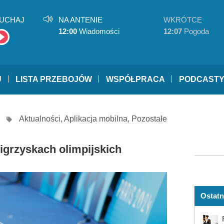
UCHAJ
NA ANTENIE
WKRÓTCE
12:00
Wiadomości
12:07
Pogoda
U
LISTA PRZEBOJÓW
WSPÓŁPRACA
PODCAST
Aktualności
,
Aplikacja mobilna
,
Pozostałe
 igrzyskach olimpijskich
Ostatn