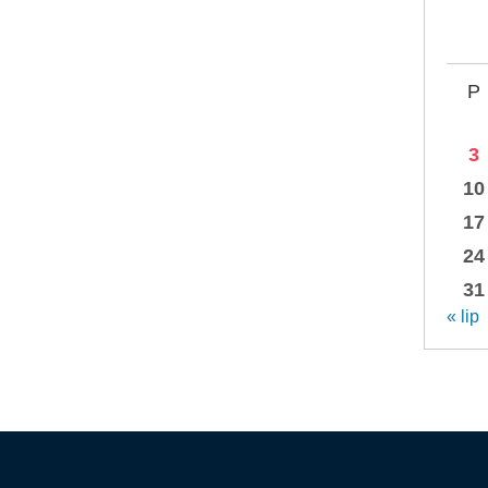
P
3
10
17
24
31
« lip