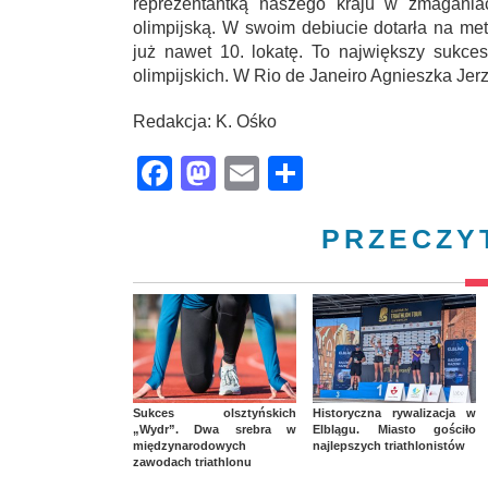
reprezentantką naszego kraju w zmaganiach
olimpijską. W swoim debiucie dotarła na me
już nawet 10. lokatę. To największy sukces 
olimpijskich. W Rio de Janeiro Agnieszka Jer
Redakcja: K. Ośko
Facebook
Mastodon
Email
Share
PRZECZY
Sukces olsztyńskich
Historyczna rywalizacja w
„Wydr”. Dwa srebra w
Elblągu. Miasto gościło
międzynarodowych
najlepszych triathlonistów
zawodach triathlonu