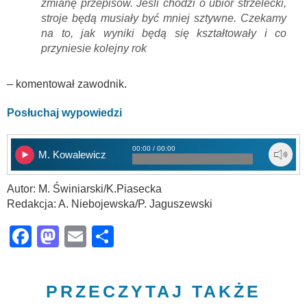
zmianę przepisów. Jeśli chodzi o ubiór strzelecki,
stroje będą musiały być mniej sztywne. Czekamy
na to, jak wyniki będą się kształtowały i co
przyniesie kolejny rok
– komentował zawodnik.
Posłuchaj wypowiedzi
00:00 / 00:00
M. Kowalewicz
Autor: M. Świniarski/K.Piasecka
Redakcja: A. Niebojewska/P. Jaguszewski
Facebook
Mastodon
Email
Share
PRZECZYTAJ TAKŻE