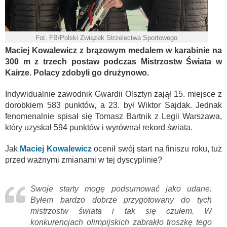
Fot. FB/Polski Związek Strzelectwa Sportowego
Maciej Kowalewicz z brązowym medalem w karabinie na
300 m z trzech postaw podczas Mistrzostw Świata w
Kairze. Polacy zdobyli go drużynowo.
Indywidualnie zawodnik Gwardii Olsztyn zajął 15. miejsce z
dorobkiem 583 punktów, a 23. był Wiktor Sajdak. Jednak
fenomenalnie spisał się Tomasz Bartnik z Legii Warszawa,
który uzyskał 594 punktów i wyrównał rekord świata.
Jak
Maciej Kowalewicz
ocenił swój start na finiszu roku, tuż
przed ważnymi zmianami w tej dyscyplinie?
Swoje starty mogę podsumować jako udane.
Byłem bardzo dobrze przygotowany do tych
mistrzostw świata i tak się czułem. W
konkurencjach olimpijskich zabrakło troszkę tego