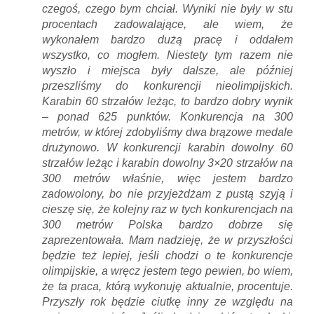
czegoś, czego bym chciał. Wyniki nie były w stu
procentach zadowalające, ale wiem, że
wykonałem bardzo dużą pracę i oddałem
wszystko, co mogłem. Niestety tym razem nie
wyszło i miejsca były dalsze, ale później
przeszliśmy do konkurencji nieolimpijskich.
Karabin 60 strzałów leżąc, to bardzo dobry wynik
– ponad 625 punktów. Konkurencja na 300
metrów, w której zdobyliśmy dwa brązowe medale
drużynowo. W konkurencji karabin dowolny 60
strzałów leżąc i karabin dowolny 3×20 strzałów na
300 metrów właśnie, więc jestem bardzo
zadowolony, bo nie przyjeżdżam z pustą szyją i
cieszę się, że kolejny raz w tych konkurencjach na
300 metrów Polska bardzo dobrze się
zaprezentowała. Mam nadzieję, że w przyszłości
będzie też lepiej, jeśli chodzi o te konkurencje
olimpijskie, a wręcz jestem tego pewien, bo wiem,
że ta praca, którą wykonuję aktualnie, procentuje.
Przyszły rok będzie ciutkę inny ze względu na