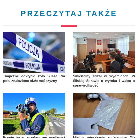
PRZECZYTAJ TAKŻE
Tragiczne odkrycie koło Susza. Na
Śmiertelny strzał w Wydminach. W
polu znaleziono ciało mężczyzny
Śliskiej Sprawie o wyroku i walce o
sprawiedliwość
Prawie tysiąc przekroczeń prędkości
Miał w mieszkaniu amfetaminę. 24-