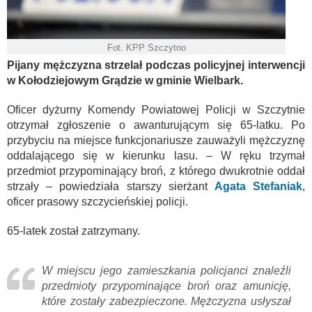
Fot. KPP Szczytno
Pijany mężczyzna strzelał podczas policyjnej interwencji
w Kołodziejowym Grądzie w gminie Wielbark.
Oficer dyżurny Komendy Powiatowej Policji w Szczytnie
otrzymał zgłoszenie o awanturującym się 65-latku. Po
przybyciu na miejsce funkcjonariusze zauważyli mężczyznę
oddalającego się w kierunku lasu. – W ręku trzymał
przedmiot przypominający broń, z którego dwukrotnie oddał
strzały – powiedziała starszy sierżant
Agata Stefaniak
,
oficer prasowy szczycieńskiej policji.
65-latek został zatrzymany.
W miejscu jego zamieszkania policjanci znaleźli
przedmioty przypominające broń oraz amunicję,
które zostały zabezpieczone. Mężczyzna usłyszał