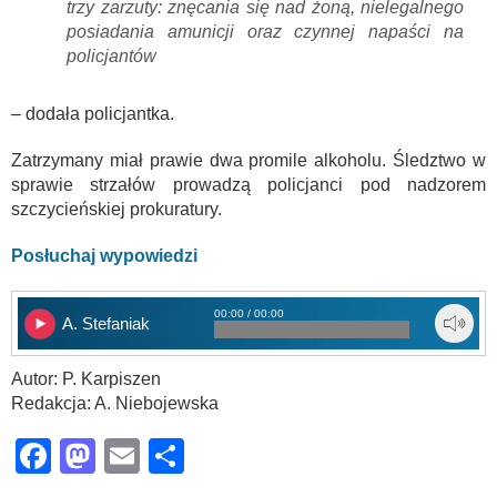
trzy zarzuty: znęcania się nad żoną, nielegalnego
posiadania amunicji oraz czynnej napaści na
policjantów
– dodała policjantka.
Zatrzymany miał prawie dwa promile alkoholu. Śledztwo w
sprawie strzałów prowadzą policjanci pod nadzorem
szczycieńskiej prokuratury.
Posłuchaj wypowiedzi
00:00 / 00:00
A. Stefaniak
Autor: P. Karpiszen
Redakcja: A. Niebojewska
Facebook
Mastodon
Email
Share