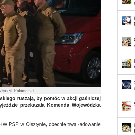
ztyn/M. Kałamarski
kiego ruszają, by pomóc w akcji gaśniczej
wyjeździe przekazała Komenda Wojewódzka
KW PSP w Olsztynie, obecnie trwa ładowanie