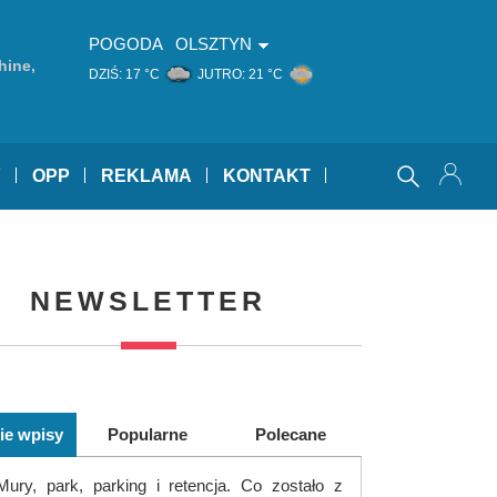
POGODA
OLSZTYN
hine,
DZIŚ:
17 °C
JUTRO:
21 °C
iants
Y
OPP
REKLAMA
KONTAKT
NEWSLETTER
ie wpisy
Popularne
Polecane
Mury, park, parking i retencja. Co zostało z