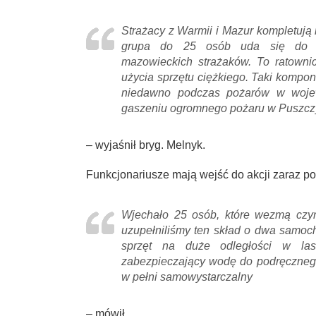
Strażacy z Warmii i Mazur kompletują r
grupa do 25 osób uda się do p
mazowieckich strażaków. To ratownic
użycia sprzętu ciężkiego. Taki kompo
niedawno podczas pożarów w wojewó
gaszeniu ogromnego pożaru w Puszczy
– wyjaśnił bryg. Melnyk.
Funkcjonariusze mają wejść do akcji zaraz po 
Wjechało 25 osób, które wezmą czy
uzupełniliśmy ten skład o dwa samoch
sprzęt na duże odległości w las
zabezpieczający wodę do podręcznego
w pełni samowystarczalny
– mówił.