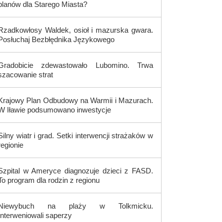
planów dla Starego Miasta?
Rzadkowłosy Waldek, osioł i mazurska gwara.
Posłuchaj Bezbłędnika Językowego
Gradobicie zdewastowało Lubomino. Trwa
szacowanie strat
Krajowy Plan Odbudowy na Warmii i Mazurach.
W Iławie podsumowano inwestycje
Silny wiatr i grad. Setki interwencji strażaków w
regionie
Szpital w Ameryce diagnozuje dzieci z FASD.
To program dla rodzin z regionu
Niewybuch na plaży w Tolkmicku.
Interweniowali saperzy