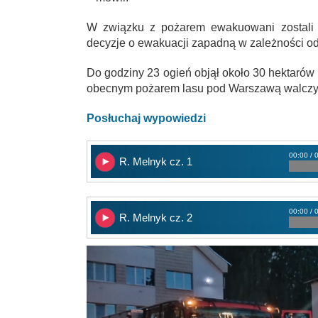
W związku z pożarem ewakuowani zostali 
decyzje o ewakuacji zapadną w zależności od t
Do godziny 23 ogień objął około 30 hektarów l
obecnym pożarem lasu pod Warszawą walczy j
Posłuchaj wypowiedzi
00:00 / 
R. Melnyk cz. 1
00:00 / 
R. Melnyk cz. 2