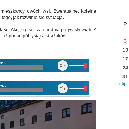
mieszkańcy dwóch wsi. Ewentualne, kolejne
ego, jak rozwinie się sytuacja.
P
asu. Akcję gaśniczą utrudnia porywisty wiatr. Z
uż ponad pół tysiąca strażaków.
3
10
17
00:00
24
31
« lip
00:00