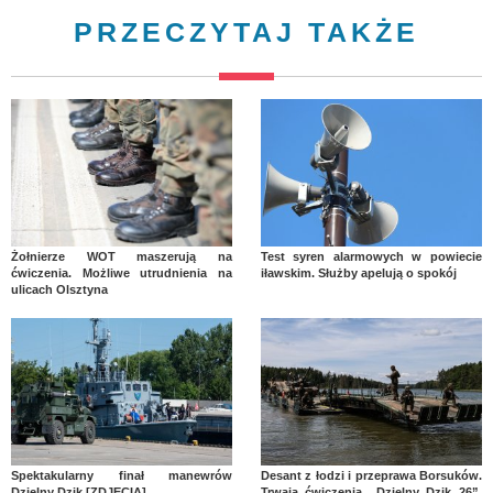
PRZECZYTAJ TAKŻE
Żołnierze WOT maszerują na
Test syren alarmowych w powiecie
ćwiczenia. Możliwe utrudnienia na
iławskim. Służby apelują o spokój
ulicach Olsztyna
Spektakularny finał manewrów
Desant z łodzi i przeprawa Borsuków.
Dzielny Dzik [ZDJĘCIA]
Trwają ćwiczenia „Dzielny Dzik 26”.