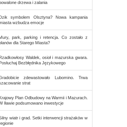
powalone drzewa i zalania
Dzik symbolem Olsztyna? Nowa kampania
miasta wzbudza emocje
Mury, park, parking i retencja. Co zostało z
planów dla Starego Miasta?
Rzadkowłosy Waldek, osioł i mazurska gwara.
Posłuchaj Bezbłędnika Językowego
Gradobicie zdewastowało Lubomino. Trwa
szacowanie strat
Krajowy Plan Odbudowy na Warmii i Mazurach.
W Iławie podsumowano inwestycje
Silny wiatr i grad. Setki interwencji strażaków w
regionie