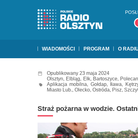
POSŁ
WIADOMOŚCI
PROGRAM
O RADI
Opublikowany 23 maja 2024
Olsztyn
,
Elbląg
,
Ełk
,
Bartoszyce
,
Poleca
Aplikacja mobilna
,
Gołdap
,
Iława
,
Kętrz
Miasto Lub.
,
Olecko
,
Ostróda
,
Pisz
,
Szczy
Straż pożarna w wodzie. Ostat