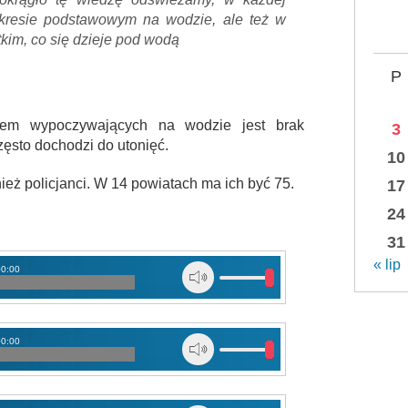
akresie podstawowym na wodzie, ale też w
tkim, co się dzieje pod wodą
P
hem wypoczywających na wodzie jest brak
3
ęsto dochodzi do utonięć.
10
eż policjanci. W 14 powiatach ma ich być 75.
17
24
31
« lip
00:00
00:00