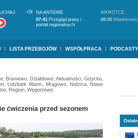
UCHAJ
NA ANTENIE
WKRÓTCE
07:41
Przegląd prasy i
08:00
Wiadomośc
portali regionalnych
U
LISTA PRZEBOJÓW
WSPÓŁPRACA
PODCAST
ne
,
Braniewo
,
Działdowo
,
Aktualności
,
Giżycko
,
yn
,
Lidzbark Warm.
,
Mrągowo
,
Nidzica
,
Nowe
tno
,
Region
,
Węgorzewo
nie ćwiczenia przed sezonem
Ostatn