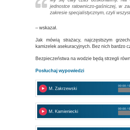
jednostce ratowniczo-gaśniczej, w z
zakresie specjalistycznym, czyli wszys
– wskazał.
Jak mówią strażacy, najczęstszym grzec
kamizelek asekuracyjnych. Bez nich bardzo cz
Bezpieczeństwa na wodzie będą strzegli równi
Posłuchaj wypowiedzi
00:00 / 
M. Zakrzewski
00:00 / 
M. Kamieniecki