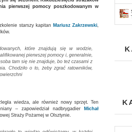
lania pierwszej pomocy poszkodowanym w
zkolenie starszy kapitan
Mariusz Zakrzewski
,
dków.
K
dowanych, które znajdują się w wodzie,
alifikowanej pierwszej pomocy i, generalnie,
osoba tam się nie znajduje, bo też czasami z
a. Chodziło o to, żeby zgrać ratowników,
powierzchni
K
ozległa wiedza, ale również nowy sprzęt. Ten
eniany – zapowiedział nadbrygadier
Michał
wej Straży Pożarnej w Olsztynie.
okrągło tę wiedzę odświeżamy, w każdej