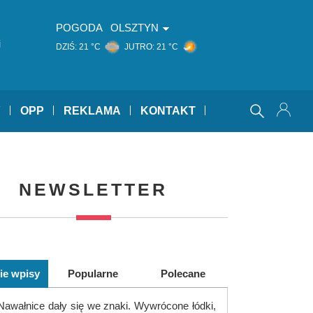
POGODA
OLSZTYN
i
DZIŚ:
21 °C
JUTRO:
21 °C
Y
OPP
REKLAMA
KONTAKT
NEWSLETTER
ie wpisy
Popularne
Polecane
Nawałnice dały się we znaki. Wywrócone łódki,