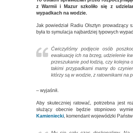
z Warmii i Mazur szkoliło się z udzie
wypadkach na wodzie.
Jak powiedział Radiu Olsztyn prowadzący s
była to symulacja najbardziej typowych wypa
Ćwiczyliśmy podjęcie osób poszko
ewakuację ich na brzeg, udzielenie kw
przeszukanie pod łodzią, czy kolejna 
takimi przypadkami mamy do czynieni
którzy są w wodzie, z ratownikami na 
– wyjaśnił.
Aby skuteczniej ratować, potrzebna jest r
służący obecnie będzie stopniowo wymi
Kamieniecki
, komendant wojewódzki Państwo
My się cały czas doskonalimy. Na 