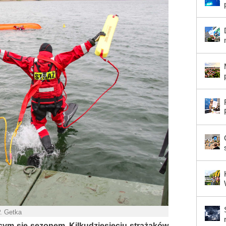
P. Getka
cym się sezonem. Kilkudziesięciu strażaków