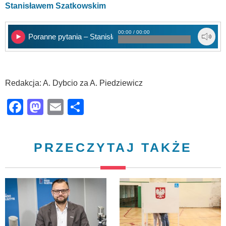
Stanisławem Szatkowskim
00:00 / 00:00
Poranne pytania – Stanisław Szatkowski
Redakcja: A. Dybcio za A. Piedziewicz
Facebook
Mastodon
Email
Share
PRZECZYTAJ TAKŻE