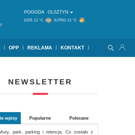
POGODA
OLSZTYN
DZIŚ:
21 °C
JUTRO:
21 °C
d
Y
OPP
REKLAMA
KONTAKT
NEWSLETTER
ie wpisy
Popularne
Polecane
Mury, park, parking i retencja. Co zostało z