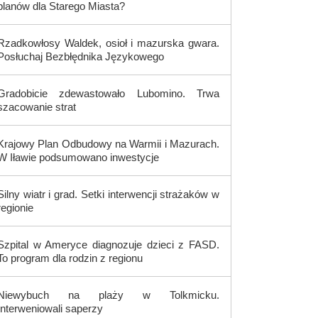
planów dla Starego Miasta?
Rzadkowłosy Waldek, osioł i mazurska gwara.
Posłuchaj Bezbłędnika Językowego
Gradobicie zdewastowało Lubomino. Trwa
szacowanie strat
Krajowy Plan Odbudowy na Warmii i Mazurach.
W Iławie podsumowano inwestycje
Silny wiatr i grad. Setki interwencji strażaków w
regionie
Szpital w Ameryce diagnozuje dzieci z FASD.
To program dla rodzin z regionu
Niewybuch na plaży w Tolkmicku.
Interweniowali saperzy