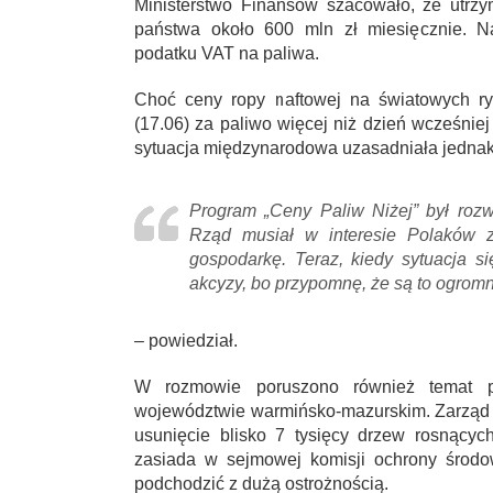
Ministerstwo Finansów szacowało, że utrz
państwa około 600 mln zł miesięcznie. N
podatku VAT na paliwa.
Choć ceny ropy naftowej na światowych ry
(17.06) za paliwo więcej niż dzień wcześnie
sytuacja międzynarodowa uzasadniała jednak 
Program „Ceny Paliw Niżej” był roz
Rząd musiał w interesie Polaków za
gospodarkę. Teraz, kiedy sytuacja si
akcyzy, bo przypomnę, że są to ogromn
– powiedział.
W rozmowie poruszono również temat p
województwie warmińsko-mazurskim. Zarząd
usunięcie blisko 7 tysięcy drzew rosnącyc
zasiada w sejmowej komisji ochrony środow
podchodzić z dużą ostrożnością.