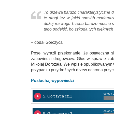
To drzewa bardzo charakterystyczne dl
te drogi też w jakiś sposób moderni
dużej rozwagi. Trzeba bardzo mocno s
tego podejść, bo szkoda tych pięknych 
– dodał Gorczyca.
Poseł wyraził przekonanie, że ostateczna 
zapowiedzi drogowców. Głos w sprawie zabr
Mikołaj Dorożała. We wpisie opublikowanym
przypadku przydrożnych drzew ochrona przyr
Posłuchaj wypowiedzi
00:00 / 
S. Gorczyca cz.1
00:00 / 
S. Gorczyca cz.2