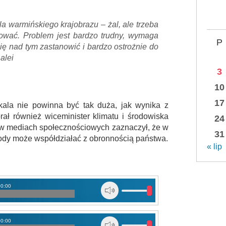
a warmińskiego krajobrazu – żal, ale trzeba
zować. Problem jest bardzo trudny, wymaga
P
ię nad tym zastanowić i bardzo ostrożnie do
alei
3
10
17
skala nie powinna być tak duża, jak wynika z
ał również wiceminister klimatu i środowiska
24
 w mediach społecznościowych zaznaczył, że w
31
ody może współdziałać z obronnością państwa.
« lip
00:00
00:00