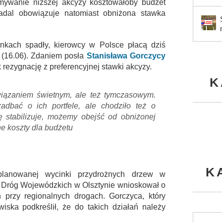
ymywanie niższej akcyzy kosztowałoby budżet
adal obowiązuje natomiast obniżona stawka
nkach spadły, kierowcy w Polsce płacą dziś
j (16.06). Zdaniem posła
Stanisława Gorczycy
rezygnację z preferencyjnej stawki akcyzy.
K
wiązaniem świetnym, ale też tymczasowym.
dbać o ich portfele, ale chodziło też o
ę stabilizuje, możemy obejść od obniżonej
e koszty dla budżetu
K
lanowanej wycinki przydrożnych drzew w
 Dróg Wojewódzkich w Olsztynie wnioskował o
h przy regionalnych drogach. Gorczyca, który
iska podkreślił, że do takich działań należy