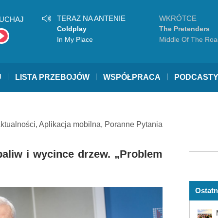
TERAZ NA ANTENIE
WKRÓTCE
UCHAJ
Coldplay
The Pretenders
In My Place
Middle Of The Roa
U
LISTA PRZEBOJÓW
WSPÓŁPRACA
PODCAST
ktualności
,
Aplikacja mobilna
,
Poranne Pytania
aliw i wycince drzew. „Problem
Ostatn