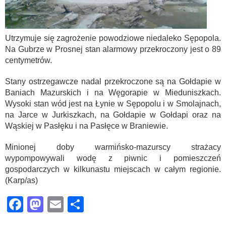
Utrzymuje się zagrożenie powodziowe niedaleko Sępopola.
Na Gubrze w Prosnej stan alarmowy przekroczony jest o 89
centymetrów.
Stany ostrzegawcze nadal przekroczone są na Gołdapie w
Baniach Mazurskich i na Węgorapie w Mieduniszkach.
Wysoki stan wód jest na Łynie w Sępopolu i w Smolajnach,
na Jarce w Jurkiszkach, na Gołdapie w Gołdapi oraz na
Wąskiej w Pasłęku i na Pasłęce w Braniewie.
Minionej doby warmińsko-mazurscy strażacy
wypompowywali wodę z piwnic i pomieszczeń
gospodarczych w kilkunastu miejscach w całym regionie.
(Karp/as)
Facebook
Mastodon
Email
Share