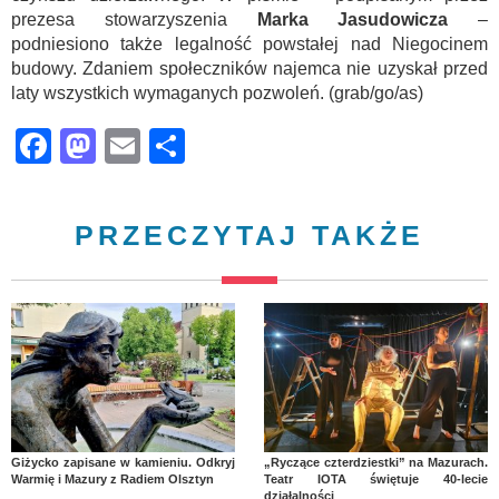
prezesa stowarzyszenia
Marka Jasudowicza
–
podniesiono także legalność powstałej nad Niegocinem
budowy. Zdaniem społeczników najemca nie uzyskał przed
laty wszystkich wymaganych pozwoleń. (grab/go/as)
Facebook
Mastodon
Email
Share
PRZECZYTAJ TAKŻE
Giżycko zapisane w kamieniu. Odkryj
„Ryczące czterdziestki” na Mazurach.
Warmię i Mazury z Radiem Olsztyn
Teatr IOTA świętuje 40-lecie
działalności