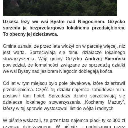
Działka leży we wsi Bystre nad Niegocinem. Giżycko
sprzeda ją bezprzetargowo lokalnemu przedsiębiorcy.
To obecny jej dzierżawca.
Gmina uznała, że przez lata włożył on w parcelę więcej, niż
jest warta. Sprzeciwiają się temu działacze lokalnego
stowarzyszenia. Wójt gminy Giżycko
Andrzej Sieroński
powiedział, że formalności związane ze sprzedażą działki
we wsi Bystry nad jeziorem Niegocin dobiegają końca.
Od lat w tym miejscu było pole biwakowe, które dzierżawił
przedsiębiorca. Część tej działki najemca zabudował m.in.
postawił tam hotel. Sprzedaży działki sprzeciwiają się
działacze lokalnego stowarzyszenia „Kochamy Mazury”,
którzy w tej sprawie wystosowali list do wójta i radnych.
W piśmie wskazali, że przez lata najemca płacił tylko 300 zł
czynszu dzierżawnego. W piśmie – podpisanym przez