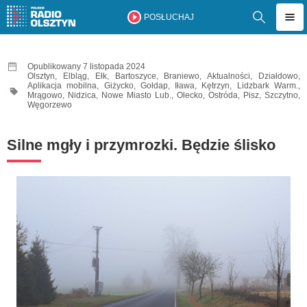
POSŁUCHAJ
Opublikowany 7 listopada 2024
Olsztyn
,
Elbląg
,
Ełk
,
Bartoszyce
,
Braniewo
,
Aktualności
,
Działdowo
,
Aplikacja mobilna
,
Giżycko
,
Gołdap
,
Iława
,
Kętrzyn
,
Lidzbark Warm.
,
Mrągowo
,
Nidzica
,
Nowe Miasto Lub.
,
Olecko
,
Ostróda
,
Pisz
,
Szczytno
,
Węgorzewo
Silne mgły i przymrozki. Będzie ślisko