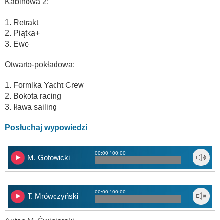
Kabinowa 2:
1. Retrakt
2. Piątka+
3. Ewo
Otwarto-pokładowa:
1. Formika Yacht Crew
2. Bokota racing
3. Iława sailing
Posłuchaj wypowiedzi
00:00 / 00:00
M. Gotowicki
00:00 / 00:00
T. Mrówczyński