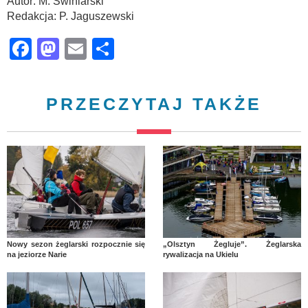
Autor: M. Świniarski
Redakcja: P. Jaguszewski
Facebook
Mastodon
Email
Share
PRZECZYTAJ TAKŻE
Nowy sezon żeglarski rozpocznie się
„Olsztyn Żegluje”. Żeglarska
na jeziorze Narie
rywalizacja na Ukielu