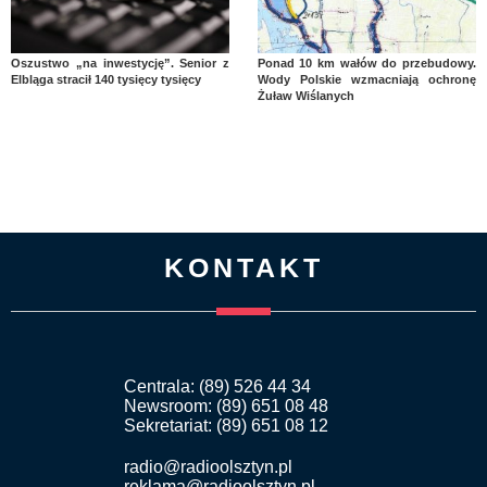
Oszustwo „na inwestycję”. Senior z
Ponad 10 km wałów do przebudowy.
Elbląga stracił 140 tysięcy tysięcy
Wody Polskie wzmacniają ochronę
Żuław Wiślanych
KONTAKT
Centrala: (89) 526 44 34
Newsroom: (89) 651 08 48
Sekretariat: (89) 651 08 12
radio@radioolsztyn.pl
reklama@radioolsztyn.pl