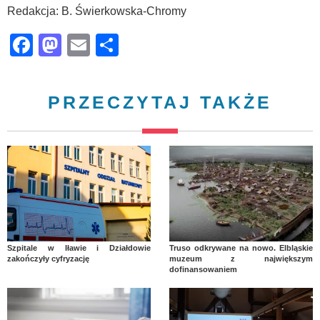
Redakcja: B. Świerkowska-Chromy
Facebook
Mastodon
Email
Share
PRZECZYTAJ TAKŻE
Szpitale w Iławie i Działdowie
Truso odkrywane na nowo. Elbląskie
zakończyły cyfryzację
muzeum z największym
dofinansowaniem