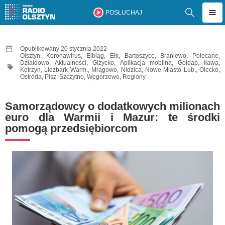
POSŁUCHAJ
Opublikowany 20 stycznia 2022
Olsztyn
,
Koronawirus
,
Elbląg
,
Ełk
,
Bartoszyce
,
Braniewo
,
Polecane
,
Działdowo
,
Aktualności
,
Giżycko
,
Aplikacja mobilna
,
Gołdap
,
Iława
,
Kętrzyn
,
Lidzbark Warm.
,
Mrągowo
,
Nidzica
,
Nowe Miasto Lub.
,
Olecko
,
Ostróda
,
Pisz
,
Szczytno
,
Węgorzewo
,
Regiony
Samorządowcy o dodatkowych milionach
euro dla Warmii i Mazur: te środki
pomogą przedsiębiorcom