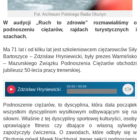
Fot. Archiwum Polskiego Radia Olsztyn
W audycji „Ruch to zdrowie” rozmawialiśmy o
podnoszeniu ciężarów, rajdach turystycznych i
szachach.
Ma 71 lat i od kilku lat jest szkoleniowcem ciężarowców Siły
Bartoszyce – Zdzisław Hryniewicki, były prezes Warmińsko
– Mazurskiego Związku Podnoszenia Ciężarów obchodzi
jubileusz 50-lecia pracy trenerskiej.
00:00 / 00:00
Zdzisław Hryniewicki
Podnoszenie ciężarów, to dyscyplina, która dała początek
wszystkim dyscyplinom wysiłkowym odbywającym się na
siłowni. Właśnie z tej dyscypliny sportowej kulturyści, osoby
uprawiające fitness czy dbające o własną sylwetkę
zapożyczyły ćwiczenia. O zawodach, które odbyły się w
Olsztynie mówił Marek Nachtygal, trener sekcji podnoszenia