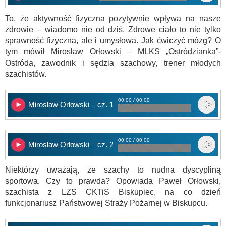
To, że aktywność fizyczna pozytywnie wpływa na nasze
zdrowie – wiadomo nie od dziś. Zdrowe ciało to nie tylko
sprawność fizyczna, ale i umysłowa. Jak ćwiczyć mózg? O
tym mówił Mirosław Orłowski – MLKS „Ostródzianka”-
Ostróda, zawodnik i sędzia szachowy, trener młodych
szachistów.
00:00 / 00:00
Mirosław Orłowski – cz. 1
00:00 / 00:00
Mirosław Orłowski – cz. 2
Niektórzy uważają, że szachy to nudna dyscypliną
sportowa. Czy to prawda? Opowiada Paweł Orłowski,
szachista z LZS CKTiS Biskupiec, na co dzień
funkcjonariusz Państwowej Straży Pożarnej w Biskupcu.