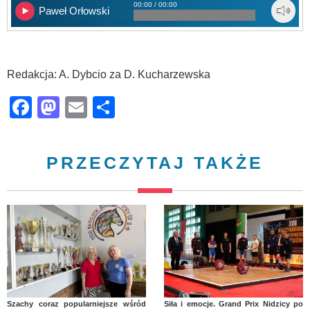
00:00 / 00:00
Paweł Orłowski
Redakcja: A. Dybcio za D. Kucharzewska
Facebook
Mastodon
Email
Share
PRZECZYTAJ TAKŻE
Szachy coraz popularniejsze wśród
Siła i emocje. Grand Prix Nidzicy po