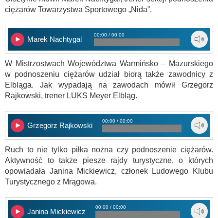
ciężarów Towarzystwa Sportowego „Nida”.
00:00 / 00:00
Marek Nachtygal
W Mistrzostwach Województwa Warmińsko – Mazurskiego
w podnoszeniu ciężarów udział biorą także zawodnicy z
Elbląga. Jak wypadają na zawodach mówił Grzegorz
Rajkowski, trener LUKS Meyer Elbląg.
00:00 / 00:00
Grzegorz Rajkowski
Ruch to nie tylko piłka nożna czy podnoszenie ciężarów.
Aktywność to także piesze rajdy turystyczne, o których
opowiadała Janina Mickiewicz, członek Ludowego Klubu
Turystycznego z Mrągowa.
00:00 / 00:00
Janina Mickiewicz