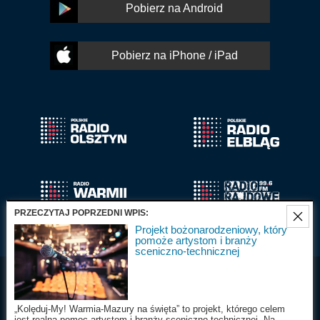
Pobierz na Android
Pobierz na iPhone / iPad
PRZECZYTAJ POPRZEDNI WPIS:
Projekt bożonarodzeniowy, który
pomoże artystom i branży
sceniczno-technicznej
Radio Olsztyn S.A.
Wszystkie prawa
2025
zastrzeżone
„Kolęduj-My! Warmia-Mazury na święta” to projekt, którego celem
jest realna pomoc artystom i branży sceniczno-technicznej. Na