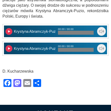
dźwiga ciężary. O swojej drodze do sukcesu w podnoszeniu
ciężarów mówiła Krystyna Abramczyk-Puzio, rekordzistka
Polski, Europy i świata.
00:00 / 00:00
Krystyna Abramczyk-Puziot – cz. 1
00:00 / 00:00
Krystyna Abramczyk-Puziot – cz. 2
D. Kucharzewska
Facebook
Mastodon
Email
Share