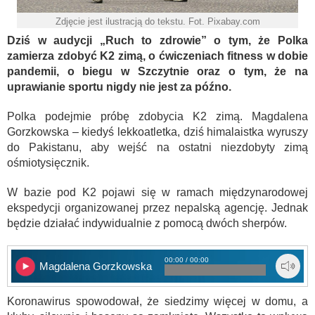
Zdjęcie jest ilustracją do tekstu. Fot. Pixabay.com
Dziś w audycji „Ruch to zdrowie” o tym, że Polka
zamierza zdobyć K2 zimą, o ćwiczeniach fitness w dobie
pandemii, o biegu w Szczytnie oraz o tym, że na
uprawianie sportu nigdy nie jest za późno.
Polka podejmie próbę zdobycia K2 zimą. Magdalena
Gorzkowska – kiedyś lekkoatletka, dziś himalaistka wyruszy
do Pakistanu, aby wejść na ostatni niezdobyty zimą
ośmiotysięcznik.
W bazie pod K2 pojawi się w ramach międzynarodowej
ekspedycji organizowanej przez nepalską agencję. Jednak
będzie działać indywidualnie z pomocą dwóch sherpów.
00:00 / 00:00
Magdalena Gorzkowska
Koronawirus spowodował, że siedzimy więcej w domu, a