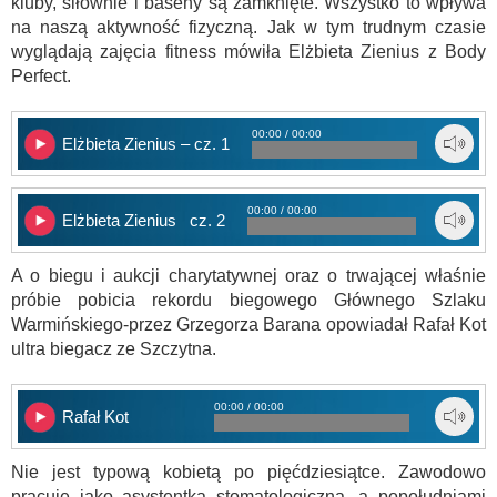
kluby, siłownie i baseny są zamknięte. Wszystko to wpływa
na naszą aktywność fizyczną. Jak w tym trudnym czasie
wyglądają zajęcia fitness mówiła Elżbieta Zienius z Body
Perfect.
00:00 / 00:00
Elżbieta Zienius – cz. 1
00:00 / 00:00
Elżbieta Zienius cz. 2
A o biegu i aukcji charytatywnej oraz o trwającej właśnie
próbie pobicia rekordu biegowego Głównego Szlaku
Warmińskiego-przez Grzegorza Barana opowiadał Rafał Kot
ultra biegacz ze Szczytna.
00:00 / 00:00
Rafał Kot
Nie jest typową kobietą po pięćdziesiątce. Zawodowo
pracuje jako asystentka stomatologiczna, a popołudniami