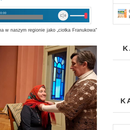
00:00
 w naszym regionie jako „ciotka Franukowa”
K
K