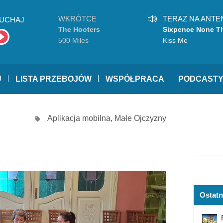
WKRÓTCE
TERAZ NA ANTE
UCHAJ
The Hooters
Sixpence None T
Richer
500 Miles
Kiss Me
U
LISTA PRZEBOJÓW
WSPÓŁPRACA
PODCAST
Aplikacja mobilna
,
Małe Ojczyzny
Ostatn