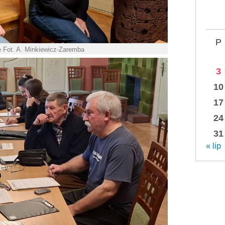
P
 Fot. A. Minkiewicz-Zaremba
3
10
17
24
31
« lip