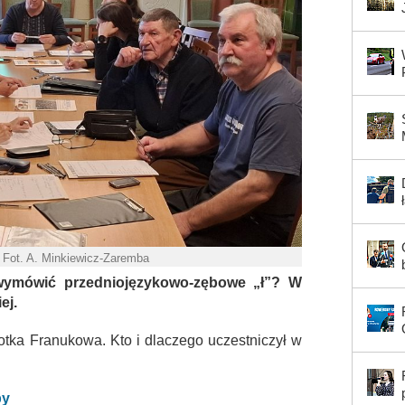
 Fot. A. Minkiewicz-Zaremba
wymówić przedniojęzykowo-zębowe „ł”? W
ej.
otka Franukowa. Kto i dlaczego uczestniczył w
by