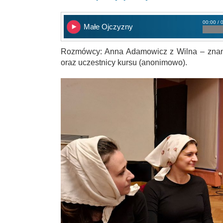
00:00 / 
Małe Ojczyzny
Rozmówcy: Anna Adamowicz z Wilna – znana
oraz uczestnicy kursu (anonimowo).