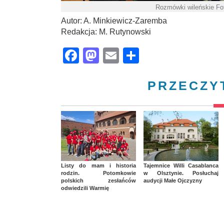
Rozmówki wileńskie Fo
Autor: A. Minkiewicz-Zaremba
Redakcja: M. Rutynowski
Facebook
Mastodon
Email
Share
PRZECZY
Listy do mam i historia
Tajemnice Willi Casablanca
rodzin. Potomkowie
w Olsztynie. Posłuchaj
polskich zesłańców
audycji Małe Ojczyzny
odwiedzili Warmię