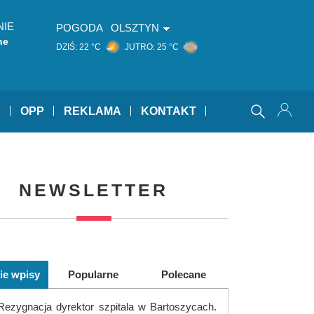
NIE
POGODA
OLSZTYN
he
DZIŚ:
22 °C
JUTRO:
25 °C
Y
OPP
REKLAMA
KONTAKT
NEWSLETTER
ie wpisy
Popularne
Polecane
Rezygnacja dyrektor szpitala w Bartoszycach.