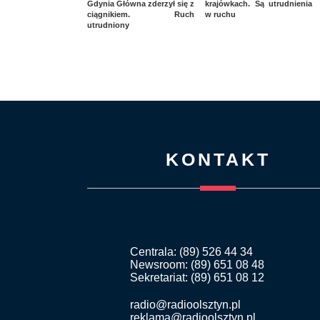
Gdynia Główna zderzył się z
krajówkach. Są utrudnienia
ciągnikiem. Ruch
w ruchu
utrudniony
KONTAKT
Centrala: (89) 526 44 34
Newsroom: (89) 651 08 48
Sekretariat: (89) 651 08 12
radio@radioolsztyn.pl
reklama@radioolsztyn.pl