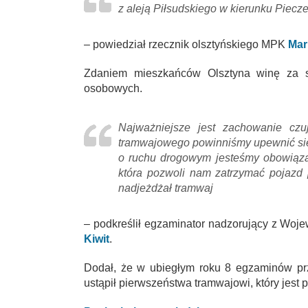
z aleją Piłsudskiego w kierunku Piecz
– powiedział rzecznik olsztyńskiego MPK
Mar
Zdaniem mieszkańców Olsztyna winę za st
osobowych.
Najważniejsze jest zachowanie czuj
tramwajowego powinniśmy upewnić się,
o ruchu drogowym jesteśmy obowiązan
która pozwoli nam zatrzymać pojazd p
nadjeżdżał tramwaj
– podkreślił egzaminator nadzorujący z W
Kiwit
.
Dodał, że w ubiegłym roku 8 egzaminów pr
ustąpił pierwszeństwa tramwajowi, który jes