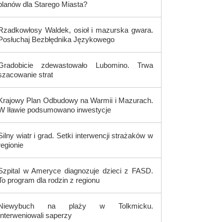
planów dla Starego Miasta?
Rzadkowłosy Waldek, osioł i mazurska gwara.
Posłuchaj Bezbłędnika Językowego
Gradobicie zdewastowało Lubomino. Trwa
szacowanie strat
Krajowy Plan Odbudowy na Warmii i Mazurach.
W Iławie podsumowano inwestycje
Silny wiatr i grad. Setki interwencji strażaków w
regionie
Szpital w Ameryce diagnozuje dzieci z FASD.
To program dla rodzin z regionu
Niewybuch na plaży w Tolkmicku.
Interweniowali saperzy