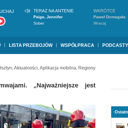
TERAZ NA ANTENIE
WKRÓTCE
UCHAJ
Paige, Jennifer
Paweł Domagała
Sober
Wracaj
U
LISTA PRZEBOJÓW
WSPÓŁPRACA
PODCAST
lsztyn
,
Aktualności
,
Aplikacja mobilna
,
Regiony
mwajami. „Najważniejsze jest
Ostatn