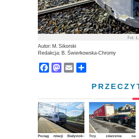
Fot. Ł
Autor: M. Sikorski
Redakcja: B. Świerkowska-Chromy
Facebook
Mastodon
Email
Share
PRZECZY
Pociąg relacji Białystok–
Trzy zdarzenia na