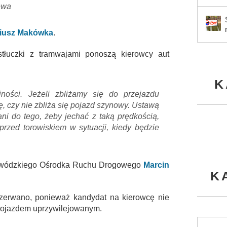
ewa
iusz Makówka
.
łuczki z tramwajami ponoszą kierowcy aut
K
ności. Jeżeli zbliżamy się do przejazdu
 czy nie zbliża się pojazd szynowy. Ustawą
i do tego, żeby jechać z taką prędkością,
rzed torowiskiem w sytuacji, kiedy będzie
ojewódzkiego Ośrodka Ruchu Drogowego
Marcin
K
zerwano, ponieważ kandydat na kierowcę nie
t pojazdem uprzywilejowanym.