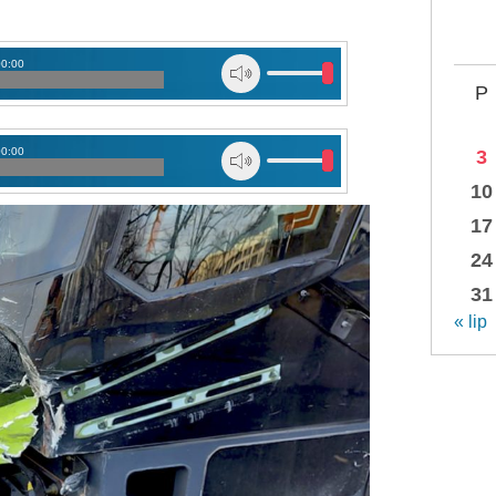
00:00
P
00:00
3
10
17
24
31
« lip