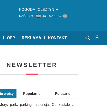
POGODA
OLSZTYN
DZIŚ:
17 °C
JUTRO:
21 °C
Y
OPP
REKLAMA
KONTAKT
NEWSLETTER
ie wpisy
Popularne
Polecane
Mury, park, parking i retencja. Co zostało z