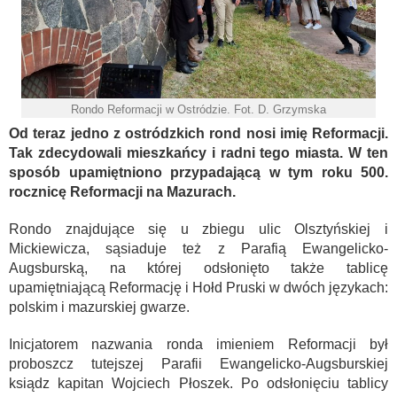
Rondo Reformacji w Ostródzie. Fot. D. Grzymska
Od teraz jedno z ostródzkich rond nosi imię Reformacji.
Tak zdecydowali mieszkańcy i radni tego miasta. W ten
sposób upamiętniono przypadającą w tym roku 500.
rocznicę Reformacji na Mazurach.
Rondo znajdujące się u zbiegu ulic Olsztyńskiej i
Mickiewicza, sąsiaduje też z Parafią Ewangelicko-
Augsburską, na której odsłonięto także tablicę
upamiętniającą Reformację i Hołd Pruski w dwóch językach:
polskim i mazurskiej gwarze.
Inicjatorem nazwania ronda imieniem Reformacji był
proboszcz tutejszej Parafii Ewangelicko-Augsburskiej
ksiądz kapitan Wojciech Płoszek. Po odsłonięciu tablicy