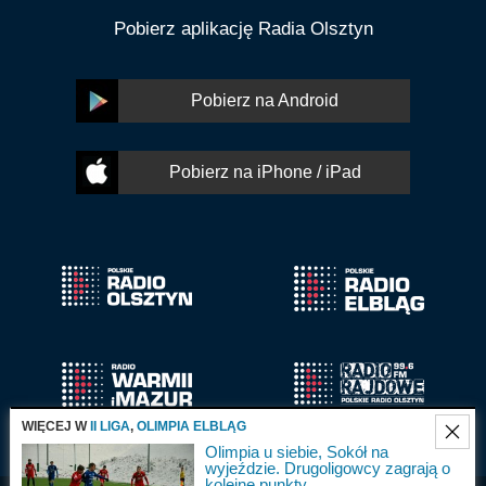
Pobierz aplikację Radia Olsztyn
Pobierz na Android
Pobierz na iPhone / iPad
WIĘCEJ W
II LIGA
,
OLIMPIA ELBLĄG
Olimpia u siebie, Sokół na
wyjeździe. Drugoligowcy zagrają o
kolejne punkty