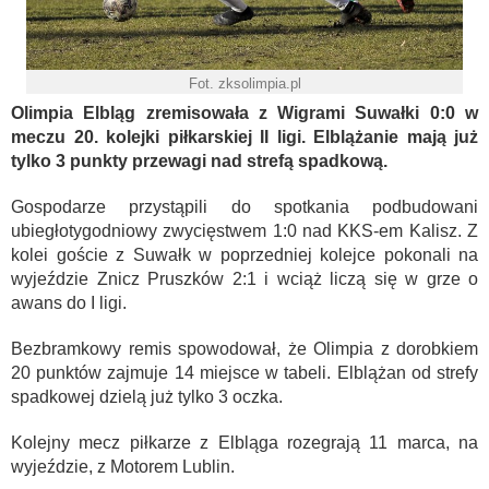
Fot. zksolimpia.pl
Olimpia Elbląg zremisowała z Wigrami Suwałki 0:0 w
meczu 20. kolejki piłkarskiej II ligi. Elblążanie mają już
tylko 3 punkty przewagi nad strefą spadkową.
Gospodarze przystąpili do spotkania podbudowani
ubiegłotygodniowy zwycięstwem 1:0 nad KKS-em Kalisz. Z
kolei goście z Suwałk w poprzedniej kolejce pokonali na
wyjeździe Znicz Pruszków 2:1 i wciąż liczą się w grze o
awans do I ligi.
Bezbramkowy remis spowodował, że Olimpia z dorobkiem
20 punktów zajmuje 14 miejsce w tabeli. Elblążan od strefy
spadkowej dzielą już tylko 3 oczka.
Kolejny mecz piłkarze z Elbląga rozegrają 11 marca, na
wyjeździe, z Motorem Lublin.