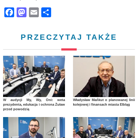
Facebook
Mastodon
Email
Share
PRZECZYTAJ TAKŻE
W audycji My, Wy, Oni: weta
Władysław Mańkut o planowanej linii
prezydenta, edukacja i ochrona Żuław
kolejowej i finansach miasta Elbląg
przed powodzią