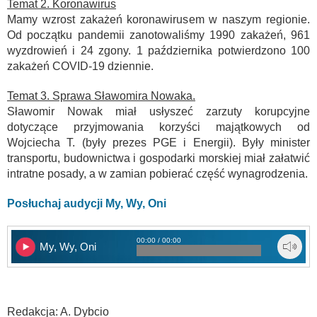
Temat 2. Koronawirus
Mamy wzrost zakażeń koronawirusem w naszym regionie.
Od początku pandemii zanotowaliśmy 1990 zakażeń, 961
wyzdrowień i 24 zgony. 1 października potwierdzono 100
zakażeń COVID-19 dziennie.
Temat 3. Sprawa Sławomira Nowaka.
Sławomir Nowak miał usłyszeć zarzuty korupcyjne
dotyczące przyjmowania korzyści majątkowych od
Wojciecha T. (były prezes PGE i Energii). Były minister
transportu, budownictwa i gospodarki morskiej miał załatwić
intratne posady, a w zamian pobierać część wynagrodzenia.
Posłuchaj audycji My, Wy, Oni
00:00 / 00:00
My, Wy, Oni
Redakcja: A. Dybcio