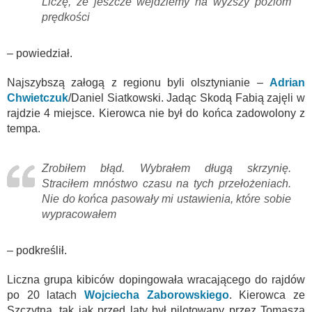
Liczę, że jeszcze wejdziemy na wyższy poziom
prędkości
– powiedział.
Najszybszą załogą z regionu byli olsztynianie –
Adrian
Chwietczuk
/Daniel Siatkowski. Jadąc Skodą Fabią zajęli w
rajdzie 4 miejsce. Kierowca nie był do końca zadowolony z
tempa.
Zrobiłem błąd. Wybrałem długą skrzynię.
Straciłem mnóstwo czasu na tych przełożeniach.
Nie do końca pasowały mi ustawienia, które sobie
wypracowałem
– podkreślił.
Liczna grupa kibiców dopingowała wracającego do rajdów
po 20 latach
Wojciecha Zaborowskiego
. Kierowca ze
Szczytna, tak jak przed laty był pilotowany przez Tomasza