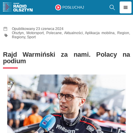
POSŁUCHAJ
Opublikowany 23 czerwca 2024
Olsztyn
,
Motorsport
,
Polecane
,
Aktualności
,
Aplikacja mobilna
,
Region
,
Regiony
,
Sport
Rajd Warmiński za nami. Polacy na
podium