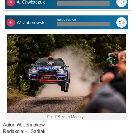
A. Chwietczuk
00:00 / 00:00
W. Zaborowski
Fot. FB Miko Marczyk
Autor: W. Jermakow
Redakcja: Ł. Sadlak