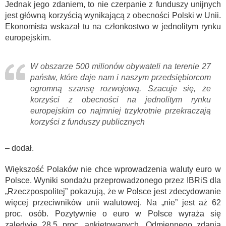
Jednak jego zdaniem, to nie czerpanie z funduszy unijnych
jest główną korzyścią wynikającą z obecności Polski w Unii.
Ekonomista wskazał tu na członkostwo w jednolitym rynku
europejskim.
W obszarze 500 milionów obywateli na terenie 27
państw, które daje nam i naszym przedsiębiorcom
ogromną szansę rozwojową. Szacuje się, że
korzyści z obecności na jednolitym rynku
europejskim co najmniej trzykrotnie przekraczają
korzyści z funduszy publicznych
– dodał.
Większość Polaków nie chce wprowadzenia waluty euro w
Polsce. Wyniki sondażu przeprowadzonego przez IBRiS dla
„Rzeczpospolitej” pokazują, że w Polsce jest zdecydowanie
więcej przeciwników unii walutowej. Na „nie” jest aż 62
proc. osób. Pozytywnie o euro w Polsce wyraża się
zaledwie 28,5 proc. ankietowanych. Odmiennego zdania