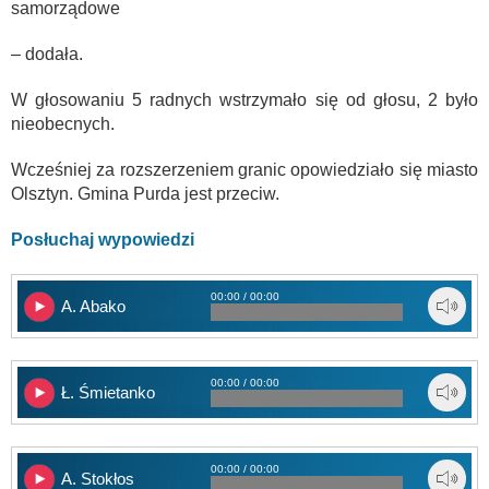
samorządowe
– dodała.
W głosowaniu 5 radnych wstrzymało się od głosu, 2 było
nieobecnych.
Wcześniej za rozszerzeniem granic opowiedziało się miasto
Olsztyn. Gmina Purda jest przeciw.
Posłuchaj wypowiedzi
00:00 / 00:00
A. Abako
00:00 / 00:00
Ł. Śmietanko
00:00 / 00:00
A. Stokłos