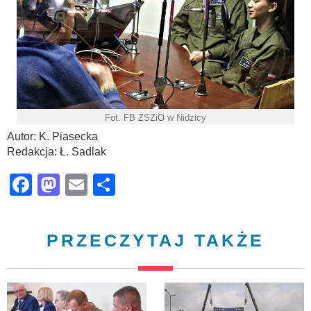
Fot. FB ZSZiO w Nidzicy
Autor: K. Piasecka
Redakcja: Ł. Sadlak
Facebook
Mastodon
Email
Share
PRZECZYTAJ TAKŻE