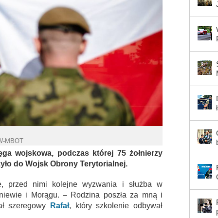
4W-MBOT
ęga wojskowa, podczas której 75 żołnierzy
zyło do Wojsk Obrony Terytorialnej.
, przed nimi kolejne wyzwania i służba w
raniewie i Morągu. – Rodzina poszła za mną i
iał szeregowy
Rafał
, który szkolenie odbywał