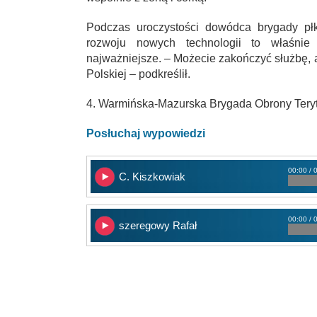
Podczas uroczystości dowódca brygady p
rozwoju nowych technologii to właśnie 
najważniejsze. – Możecie zakończyć służbę, a
Polskiej – podkreślił.
4. Warmińska-Mazurska Brygada Obrony Terytor
Posłuchaj wypowiedzi
00:00 / 
C. Kiszkowiak
00:00 / 
szeregowy Rafał