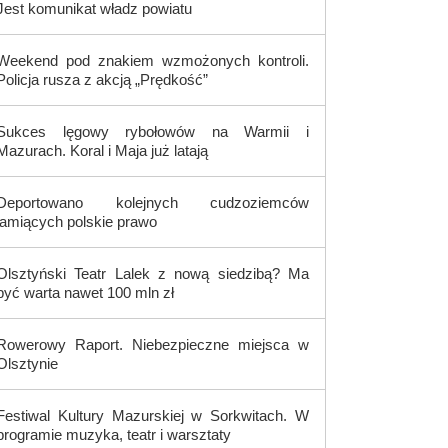
Jest komunikat władz powiatu
Weekend pod znakiem wzmożonych kontroli.
Policja rusza z akcją „Prędkość”
Sukces lęgowy rybołowów na Warmii i
Mazurach. Koral i Maja już latają
Deportowano kolejnych cudzoziemców
łamiących polskie prawo
Olsztyński Teatr Lalek z nową siedzibą? Ma
być warta nawet 100 mln zł
Rowerowy Raport. Niebezpieczne miejsca w
Olsztynie
Festiwal Kultury Mazurskiej w Sorkwitach. W
programie muzyka, teatr i warsztaty