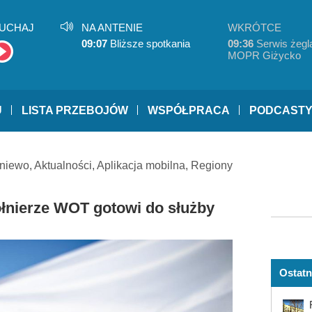
UCHAJ
NA ANTENIE
WKRÓTCE
09:07
Bliższe spotkania
09:36
Serwis żegla
MOPR Giżycko
U
LISTA PRZEBOJÓW
WSPÓŁPRACA
PODCAST
niewo
,
Aktualności
,
Aplikacja mobilna
,
Regiony
ołnierze WOT gotowi do służby
Ostatn