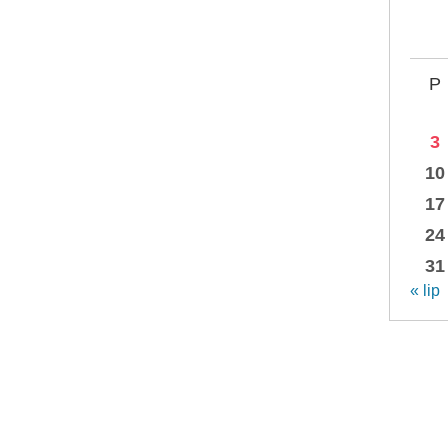
P
3
10
17
24
31
« lip