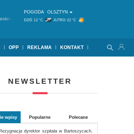
POGODA
OLSZTYN
rski -
DZIŚ:
12 °C
JUTRO:
22 °C
Y
OPP
REKLAMA
KONTAKT
NEWSLETTER
ie wpisy
Popularne
Polecane
Rezygnacja dyrektor szpitala w Bartoszycach.