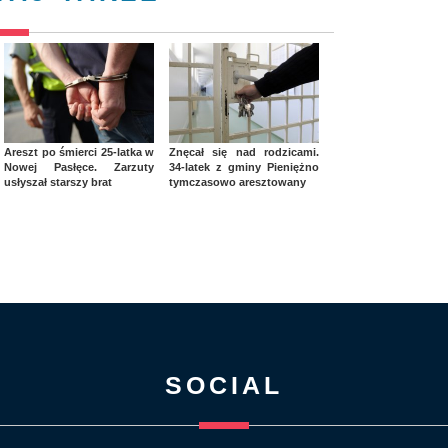
Areszt po śmierci 25-latka w
Znęcał się nad rodzicami.
Nowej Pasłęce. Zarzuty
34-latek z gminy Pieniężno
usłyszał starszy brat
tymczasowo aresztowany
SOCIAL