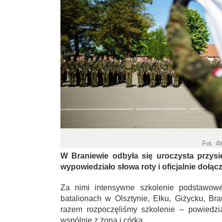
Fot. 
W Braniewie odbyła się uroczysta przysi
wypowiedziało słowa roty i oficjalnie dołąc
Za nimi intensywne szkolenie podstawowe
batalionach w Olsztynie, Ełku, Giżycku, B
razem rozpoczęliśmy szkolenie – powiedz
wspólnie z żoną i córką.