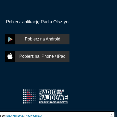
Pobierz aplikację Radia Olsztyn
Pobierz na Android
Pobierz na iPhone / iPad
J W
BRANIEWO
,
PRZYSIĘGA