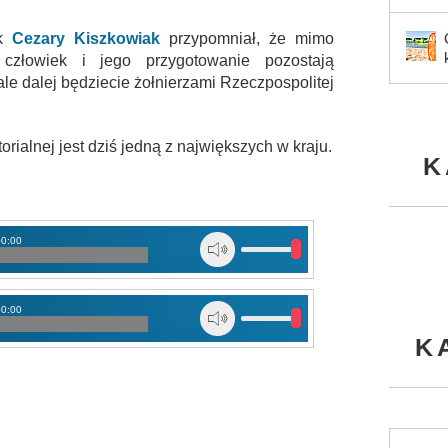
łk
Cezary Kiszkowiak
przypomniał, że mimo
człowiek i jego przygotowanie pozostają
le dalej będziecie żołnierzami Rzeczpospolitej
ialnej jest dziś jedną z największych w kraju.
K
00:00
00:00
K