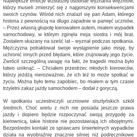
Największe emocje wzbudziły osobiste wyznania więźniów,
którzy musieli zmierzyć się z najgorszymi konsekwencjami
swoich czynów. Wśród nich znalazł się pan Adam, którego
historia z pewnością na długo zapadnie w pamięć uczniów.
– Przez własną głupotę kierowałem autem, miałem wypadek
samochodowy, w którym zginęła moja siostra i mój brat.
Zostałem skazany na sześć lat – wyznał podczas spotkania.
Mężczyzna potraktował swoje wystąpienie jako misję, by
uchronić innych przed błędami, które zrujnowały jego życie.
Zwrócił szczególną uwagę na fakt, że tragedii można było
łatwo uniknąć. – Chciałem przestrzec młodych kierowców,
którzy jeżdżą nierozważnie, że ich też to może spotkać w
życiu. Można było temu zapobiec, bo miałem w tym czasie
trzyletni zakaz jazdy samochodem – dodał z goryczą.
W spotkaniu uczestniczyli uczniowie olsztyńskich szkół
średnich. Choć wielu z nich nie posiada jeszcze prawa
jazdy i dopiero będzie rozpoczynać swoją przygodę za
kierownicą, takie historie nie pozostawiają ich obojętnymi.
Bezpośredni kontakt ze sprawcami śmiertelnych wypadków
działa na wyobraźnię znacznie silniej niż podręcznikowe