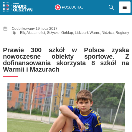
POSŁUCHAJ
Opublikowany 19 lipca 2017
Ełk
,
Aktualności
,
Giżycko
,
Gołdap
,
Lidzbark Warm.
,
Nidzica
,
Regiony
Prawie 300 szkół w Polsce zyska
nowoczesne obiekty sportowe. Z
dofinansowania skorzysta 8 szkół na
Warmii i Mazurach