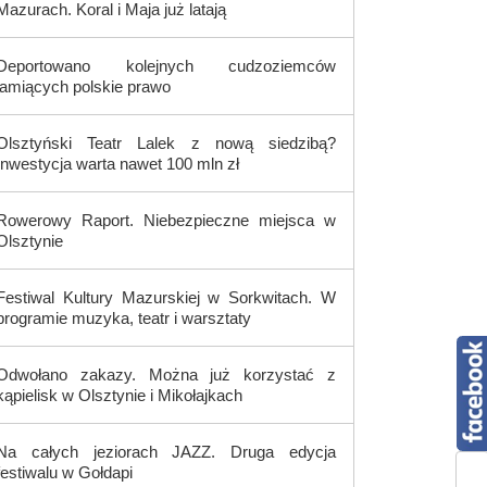
Mazurach. Koral i Maja już latają
Deportowano kolejnych cudzoziemców
łamiących polskie prawo
Olsztyński Teatr Lalek z nową siedzibą?
Inwestycja warta nawet 100 mln zł
Rowerowy Raport. Niebezpieczne miejsca w
Olsztynie
Festiwal Kultury Mazurskiej w Sorkwitach. W
programie muzyka, teatr i warsztaty
Odwołano zakazy. Można już korzystać z
kąpielisk w Olsztynie i Mikołajkach
Na całych jeziorach JAZZ. Druga edycja
festiwalu w Gołdapi