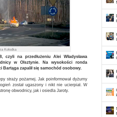
Iza Kołodka
, czyli na przedłużeniu Alei Władysława
odnicy w Olsztynie. Na wysokości ronda
i Bartąga zapalił się samochód osobowy.
py straży pożarnej. Jak poinformował dyżurny
gień został ugaszony i nikt nie ucierpiał. W
tronę obwodnicy, jak i osiedla Jaroty.