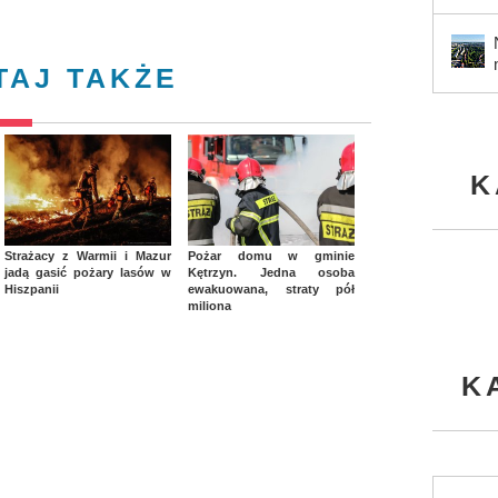
TAJ TAKŻE
K
Strażacy z Warmii i Mazur
Pożar domu w gminie
jadą gasić pożary lasów w
Kętrzyn. Jedna osoba
Hiszpanii
ewakuowana, straty pół
miliona
K