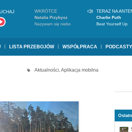
WKRÓTCE
TERAZ NA ANTE
UCHAJ
Natalia Przybysz
Charlie Puth
Nazywam się niebo
Beat Yourself Up
U
LISTA PRZEBOJÓW
WSPÓŁPRACA
PODCAST
Aktualności
,
Aplikacja mobilna
Ostatn