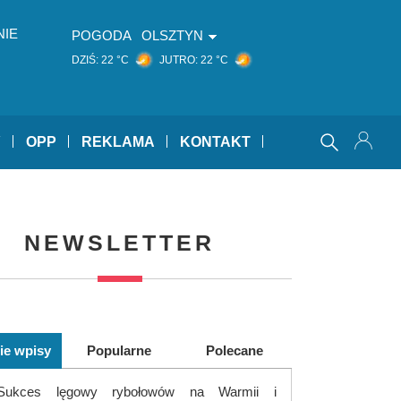
NIE
POGODA
OLSZTYN
DZIŚ:
22 °C
JUTRO:
22 °C
Y
OPP
REKLAMA
KONTAKT
NEWSLETTER
ie wpisy
Popularne
Polecane
Sukces lęgowy rybołowów na Warmii i