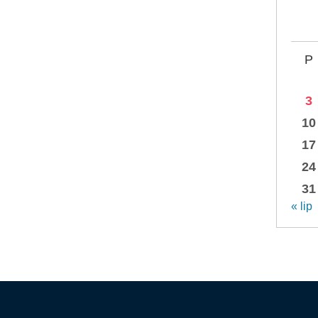
P
3
10
17
24
31
« lip