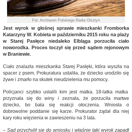
Fot. Archiwum Polskiego Radia Olsztyn
Jest wyrok w głośnej sprawie mieszkanki Fromborka
Katarzyny W. Kobieta w październiku 2015 roku na plaży
w Starej Pasłęce niedaleko Elbląga porzuciła ciało
noworodka. Proces toczył się przed sądem rejonowym
w Braniewie.
Ciało znalazła mieszkanka Starej Pasłęki, która wyszła na
spacer z psem. Prokuratura ustaliła, że dziecko urodziło się
żywe i zmarło na skutek nieudzielenia mu pomocy.
Policjanci szybko ustalili kim jest matka. 18-latka matka
przyznała się do winy i zeznała, że porzuciła martwe
dziecko, bo bała się reakcji otoczenia. Wniosła o
dobrowolne poddanie się karze. Prokurator żądał dla niej
kary roku więzienia w zawieszeniu na 3 lata.
– Sąd przychylił się do wniosku i właśnie taki wyrok zapadł