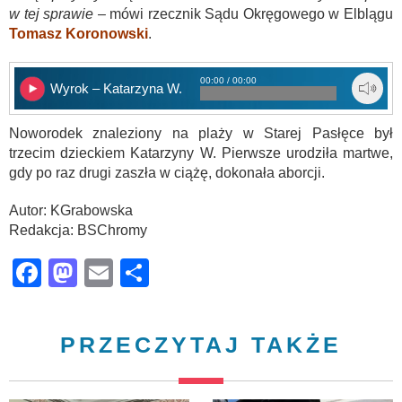
w tej sprawie
– mówi rzecznik Sądu Okręgowego w Elblągu
Tomasz Koronowski
.
00:00 / 00:00
Wyrok – Katarzyna W.
Noworodek znaleziony na plaży w Starej Pasłęce był
trzecim dzieckiem Katarzyny W. Pierwsze urodziła martwe,
gdy po raz drugi zaszła w ciążę, dokonała aborcji.
Autor: KGrabowska
Redakcja: BSChromy
Facebook
Mastodon
Email
Share
PRZECZYTAJ TAKŻE